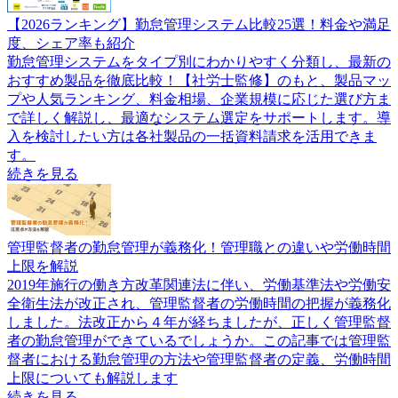
【2026ランキング】勤怠管理システム比較25選！料金や満足
度、シェア率も紹介
勤怠管理システムをタイプ別にわかりやすく分類し、最新の
おすすめ製品を徹底比較！【社労士監修】のもと、製品マッ
プや人気ランキング、料金相場、企業規模に応じた選び方ま
で詳しく解説し、最適なシステム選定をサポートします。導
入を検討したい方は各社製品の一括資料請求を活用できま
す。
続きを見る
管理監督者の勤怠管理が義務化！管理職との違いや労働時間
上限を解説
2019年施行の働き方改革関連法に伴い、労働基準法や労働安
全衛生法が改正され、管理監督者の労働時間の把握が義務化
しました。法改正から４年が経ちましたが、正しく管理監督
者の勤怠管理ができているでしょうか。この記事では管理監
督者における勤怠管理の方法や管理監督者の定義、労働時間
上限についても解説します
続きを見る