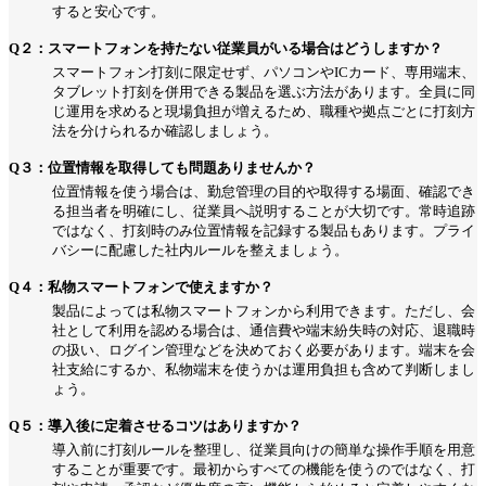
すると安心です。
Q２：スマートフォンを持たない従業員がいる場合はどうしますか？
スマートフォン打刻に限定せず、パソコンやICカード、専用端末、
タブレット打刻を併用できる製品を選ぶ方法があります。全員に同
じ運用を求めると現場負担が増えるため、職種や拠点ごとに打刻方
法を分けられるか確認しましょう。
Q３：位置情報を取得しても問題ありませんか？
位置情報を使う場合は、勤怠管理の目的や取得する場面、確認でき
る担当者を明確にし、従業員へ説明することが大切です。常時追跡
ではなく、打刻時のみ位置情報を記録する製品もあります。プライ
バシーに配慮した社内ルールを整えましょう。
Q４：私物スマートフォンで使えますか？
製品によっては私物スマートフォンから利用できます。ただし、会
社として利用を認める場合は、通信費や端末紛失時の対応、退職時
の扱い、ログイン管理などを決めておく必要があります。端末を会
社支給にするか、私物端末を使うかは運用負担も含めて判断しまし
ょう。
Q５：導入後に定着させるコツはありますか？
導入前に打刻ルールを整理し、従業員向けの簡単な操作手順を用意
することが重要です。最初からすべての機能を使うのではなく、打