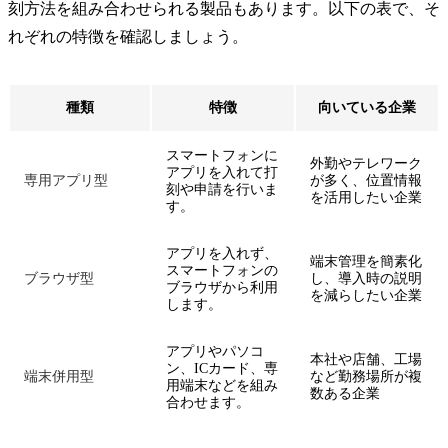
刻方法を組み合わせられる製品もあります。以下の表で、そ
れぞれの特徴を確認しましょう。
種類
特徴
向いている企業
スマートフォンに
外勤やテレワーク
アプリを入れて打
専用アプリ型
が多く、位置情報
刻や申請を行いま
を活用したい企業
す。
アプリを入れず、
端末管理を簡素化
スマートフォンの
ブラウザ型
し、導入時の説明
ブラウザから利用
を減らしたい企業
します。
アプリやパソコ
本社や店舗、工場
ン、ICカード、専
端末併用型
など勤務場所が複
用端末などを組み
数ある企業
合わせます。