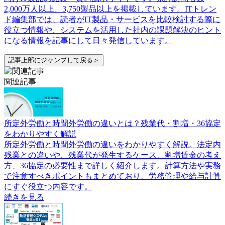
2,000万人以上、3,750製品以上を掲載しています。ITトレン
ド編集部では、読者がIT製品・サービスを比較検討する際に
役立つ情報や、システムを活用した社内の課題解決のヒント
になる情報を記事にして日々発信しています。
記事上部にジャンプして戻る＞
関連記事
所定外労働と時間外労働の違いとは？残業代・割増・36協定
をわかりやすく解説
所定外労働と時間外労働の違いをわかりやすく解説。法定内
残業との違いや、残業代が発生するケース、割増賃金の考え
方、36協定の必要性まで詳しく紹介します。計算方法や実務
で注意すべきポイントもまとめており、労務管理や給与計算
にすぐ役立つ内容です。
続きを見る