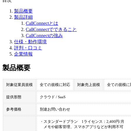
目次
製品概要
製品詳細
CallConnectとは
CallConnectでできること
CallConnectの強み
仕様・動作環境
評判・口コミ
企業情報
製品概要
対象従業員規模
全ての規模に対応
対象売上規模
全ての規模に
提供形態
クラウド / SaaS
参考価格
別途お問い合わせ
・スタンダードプラン 1ライセンス：2,400円/月
メモや顧客管理、スマホアプリなどが利用不可