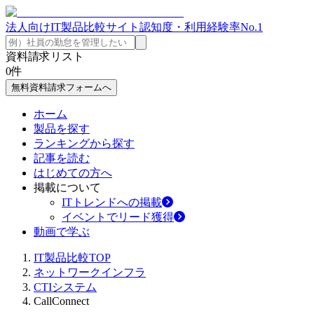
法人向けIT製品比較サイト
認知度・利用経験率No.1
資料請求リスト
0
件
無料資料請求フォームへ
ホーム
製品を探す
ランキングから探す
記事を読む
はじめての方へ
掲載について
ITトレンドへの掲載
イベントでリード獲得
動画で学ぶ
IT製品比較TOP
ネットワークインフラ
CTIシステム
CallConnect