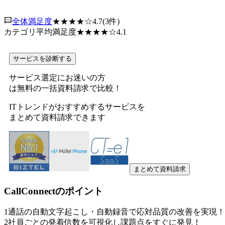
全体満足度
★★★★
☆
4.7
(
3
件)
カテゴリ平均満足度
★★★★
☆
4.1
サービスを診断する
サービス選定にお迷いの方
は無料の一括資料請求で比較！
ITトレンドがおすすめするサービスを
まとめて資料請求できます
まとめて資料請求
CallConnect
のポイント
1
通話の自動文字起こし・自動録音で応対品質の改善を実現！
2
社員ごとの発着信数を可視化し課題点をすぐに発見！