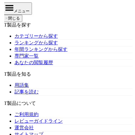
メニュー
✕
閉じる
IT製品を探す
カテゴリーから探す
ランキングから探す
年間ランキングから探す
専門家一覧
あなたの閲覧履歴
IT製品を知る
用語集
記事を読む
IT製品について
ご利用規約
レビューガイドライン
運営会社
サイトマップ