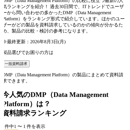
DMP（Data Management Platform）の比較に役立つ最新の人
気ランキングを紹介！ 過去30日間で、ITトレンドでユーザ
ーから問い合わせの多かったDMP（Data Management
Platform）をランキング形式で紹介しています。ほかのユー
ザーがどの製品を資料請求しているのかの傾向が分かるた
め、製品の比較・検討の参考になります。
※最終更新：
2026年8月3日(月)
製品選びでお困りの方は
一括資料請求
DMP（Data Management Platform）の製品にまとめて資料請
求できます。
今人気の
DMP（Data Management
Platform）
は？
資料請求ランキング
1
件中
1
〜
1
件
を表示