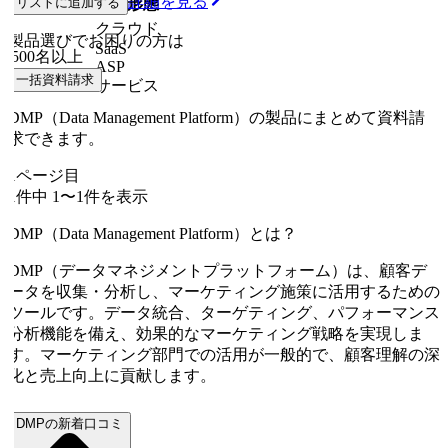
詳細を見る
従業員規模
リストに追加する
提供形態
クラウド
製品選びでお困りの方は
SaaS
500名以上
ASP
一括資料請求
サービス
DMP（Data Management Platform）の製品にまとめて資料請
求できます。
1
ページ目
1
件中
1
〜
1
件を表示
DMP（Data Management Platform）とは？
DMP（データマネジメントプラットフォーム）は、顧客デ
ータを収集・分析し、マーケティング施策に活用するための
ツールです。データ統合、ターゲティング、パフォーマンス
分析機能を備え、効果的なマーケティング戦略を実現しま
す。マーケティング部門での活用が一般的で、顧客理解の深
化と売上向上に貢献します。
DMPの新着口コミ