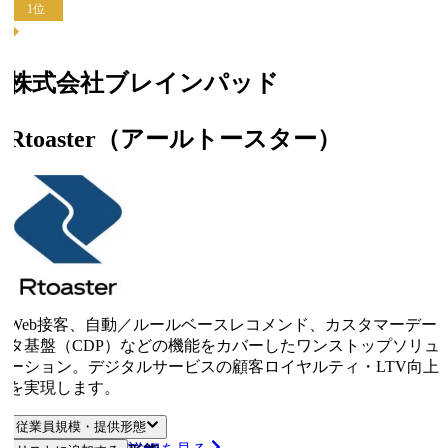
1
位
株式会社ブレインパッド
Rtoaster（アールトースター）
Web接客、自動／ルールベースレコメンド、カスタマーデー
タ基盤（CDP）などの機能をカバーしたワンストップソリュ
ーション。デジタルサービスの顧客ロイヤルティ・LTV向上
を実現します。
従業員規模・提供形態