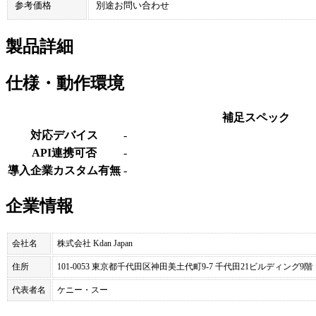
参考価格
別途お問い合わせ
製品詳細
仕様・動作環境
補足スペック
対応デバイス
-
API連携可否
-
導入企業カスタム有無
-
企業情報
会社名
株式会社 Kdan Japan
住所
101-0053 東京都千代田区神田美土代町9-7 千代田21ビルディング9階
代表者名
ケニー・スー