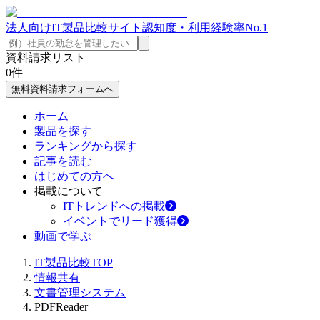
法人向けIT製品比較サイト
認知度・利用経験率No.1
資料請求リスト
0
件
無料資料請求フォームへ
ホーム
製品を探す
ランキングから探す
記事を読む
はじめての方へ
掲載について
ITトレンドへの掲載
イベントでリード獲得
動画で学ぶ
IT製品比較TOP
情報共有
文書管理システム
PDFReader