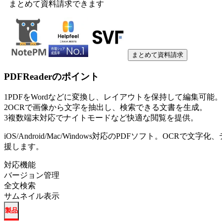
まとめて資料請求できます
まとめて資料請求
PDFReader
のポイント
1
PDFをWordなどに変換し、レイアウトを保持して編集可能
2
OCRで画像から文字を抽出し、検索できる文書を生成。
3
複数端末対応でナイトモードなど快適な閲覧を提供。
iOS/Android/Mac/Windows対応のPDFソフト。O
援します。
対応機能
バージョン管理
全文検索
サムネイル表示
製品