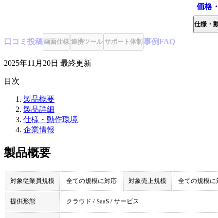
価格
仕様・
口コミ
投稿
事例
FAQ
画面仕様
連携ツール
サポート体制
2025年11月20日
最終更新
目次
製品概要
製品詳細
仕様・動作環境
企業情報
製品概要
対象従業員規模
全ての規模に対応
対象売上規模
全ての規模に
提供形態
クラウド / SaaS / サービス