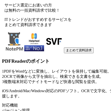
サービス選定にお迷いの方
は無料の一括資料請求で比較！
ITトレンドがおすすめするサービスを
まとめて資料請求できます
まとめて資料請求
PDFReader
のポイント
1
PDFをWordなどに変換し、レイアウトを保持して編集可能
2
OCRで画像から文字を抽出し、検索できる文書を生成。
3
複数端末対応でナイトモードなど快適な閲覧を提供。
iOS/Android/Mac/Windows対応のPDFソフト。O
援します。
対応機能
バージョン管理