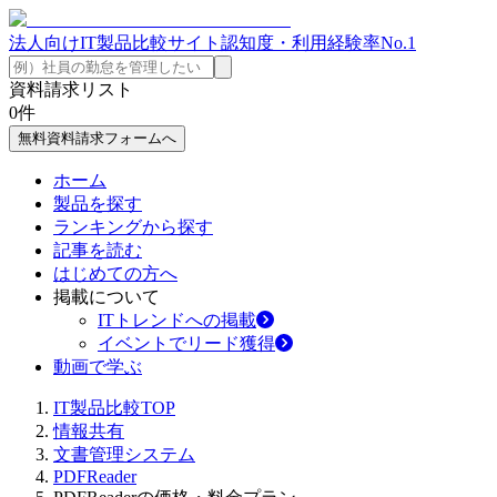
法人向けIT製品比較サイト
認知度・利用経験率No.1
資料請求リスト
0
件
無料資料請求フォームへ
ホーム
製品を探す
ランキングから探す
記事を読む
はじめての方へ
掲載について
ITトレンドへの掲載
イベントでリード獲得
動画で学ぶ
IT製品比較TOP
情報共有
文書管理システム
PDFReader