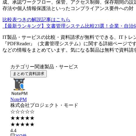
成、承認ワークフロー、保管、アクセス制御、保存期間の設
存法や個人情報保護法といったコンプライアンス要件への対
比較表つきの解説記事はこちら
【最新ランキング】文書管理システム比較23選！企業・自治体
IT製品・サービスの比較・資料請求が無料でできる、ITトレ
『
PDFReader
』（
文書管理システム
）に関する詳細ページで
などの情報をまとめています。気になる製品は無料で資料請
カテゴリー関連製品・サービス
まとめて資料請求
NotePM
株式会社プロジェクト・モード
☆☆☆☆☆
★★★★★
★★★★★
4.4