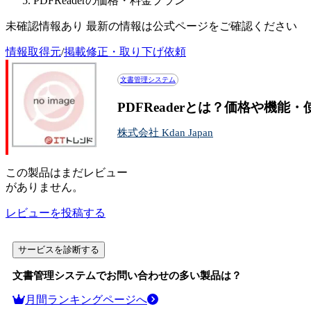
PDFReaderの価格・料金プラン
未確認情報あり 最新の情報は公式ページをご確認ください
情報取得元
/
掲載修正・取り下げ依頼
文書管理システム
PDFReaderとは？価格や機能
株式会社 Kdan Japan
この
製品
はまだレビュー
がありません。
レビューを投稿する
サービスを診断する
文書管理システム
でお問い合わせの多い製品は？
月間ランキングページへ