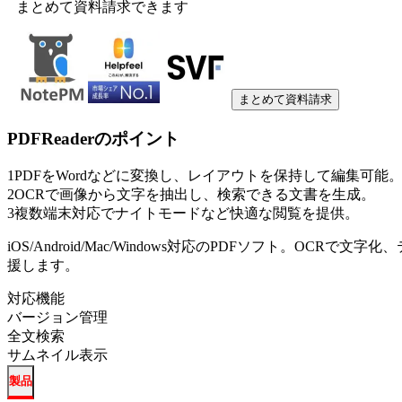
まとめて資料請求できます
まとめて資料請求
PDFReader
のポイント
1
PDFをWordなどに変換し、レイアウトを保持して編集可能
2
OCRで画像から文字を抽出し、検索できる文書を生成。
3
複数端末対応でナイトモードなど快適な閲覧を提供。
iOS/Android/Mac/Windows対応のPDFソフト。O
援します。
対応機能
バージョン管理
全文検索
サムネイル表示
製品