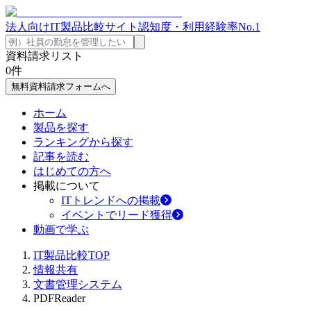
法人向けIT製品比較サイト
認知度・利用経験率No.1
資料請求リスト
0
件
無料資料請求フォームへ
ホーム
製品を探す
ランキングから探す
記事を読む
はじめての方へ
掲載について
ITトレンドへの掲載
イベントでリード獲得
動画で学ぶ
IT製品比較TOP
情報共有
文書管理システム
PDFReader