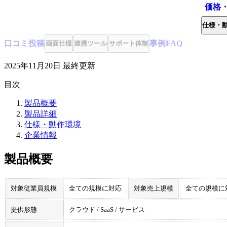
価格
仕様・
口コミ
投稿
事例
FAQ
画面仕様
連携ツール
サポート体制
2025年11月20日
最終更新
目次
製品概要
製品詳細
仕様・動作環境
企業情報
製品概要
対象従業員規模
全ての規模に対応
対象売上規模
全ての規模に
提供形態
クラウド / SaaS / サービス