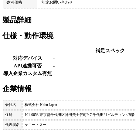
参考価格
別途お問い合わせ
製品詳細
仕様・動作環境
補足スペック
対応デバイス
-
API連携可否
-
導入企業カスタム有無
-
企業情報
会社名
株式会社 Kdan Japan
住所
101-0053 東京都千代田区神田美土代町9-7 千代田21ビルディング9階
代表者名
ケニー・スー