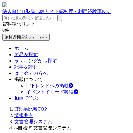
法人向けIT製品比較サイト
認知度・利用経験率No.1
資料請求リスト
0
件
無料資料請求フォームへ
ホーム
製品を探す
ランキングから探す
記事を読む
はじめての方へ
掲載について
ITトレンドへの掲載
イベントでリード獲得
動画で学ぶ
IT製品比較TOP
情報共有
文書管理システム
e-自治体 文書管理システム