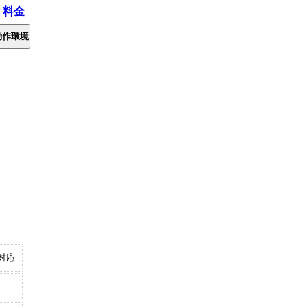
・料金
動作環境
対応