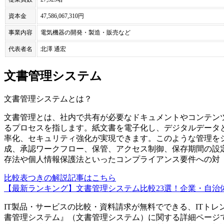
資本金
47,586,067,310円
事業内容
電気機器の開発・製造・販売など
代表者名
北澤 通宏
文書管理システム
文書管理システム
とは？
文書管理とは、社内で共有が必要なドキュメントやコンテン
るプロセスを指します。紙文書を電子化し、デジタルデータ
率化、セキュリティ強化が実現できます。このような管理を
成、承認ワークフロー、保管、アクセス制御、保存期間の設
存法や個人情報保護法といったコンプライアンス要件への対
比較表つきの解説記事はこちら
【最新ランキング】文書管理システム比較23選！企業・自治体
IT製品・サービスの比較・資料請求が無料でできる、ITトレ
書管理システム
』（
文書管理システム
）に関する詳細ページ