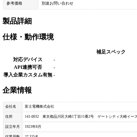
参考価格
別途お問い合わせ
製品詳細
仕様・動作環境
補足スペック
対応デバイス
-
API連携可否
-
導入企業カスタム有無
-
企業情報
会社名
富士電機株式会社
住所
141-0032 東京都品川区大崎1丁目11番2号 ゲートシティ大崎イ
設立年月
1923年8月
従業員数
27,325名