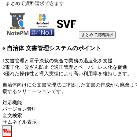
まとめて資料請求できます
まとめて資料請求
e-自治体 文書管理システム
のポイント
1
文書管理と電子決裁の統合で業務の迅速化を支援。
2
電子化・改ざん防止で適正管理とペーパーレス化を促進
3
優れた操作性と導入実績により高い利用率を維持します。
自治体向けに公文書管理法に準拠した文書の作成から廃棄ま
援するソリューションです。
対応機能
バージョン管理
全文検索
サムネイル表示
製品