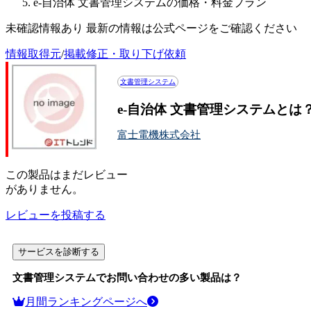
e-自治体 文書管理システムの価格・料金プラン
未確認情報あり 最新の情報は公式ページをご確認ください
情報取得元
/
掲載修正・取り下げ依頼
文書管理システム
e-自治体 文書管理システムと
富士電機株式会社
この
製品
はまだレビュー
がありません。
レビューを投稿する
サービスを診断する
文書管理システム
でお問い合わせの多い製品は？
月間ランキングページへ