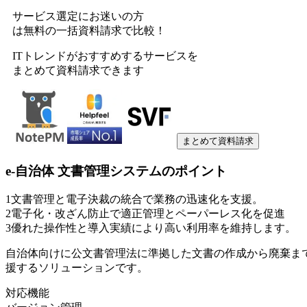
サービス選定にお迷いの方
は無料の一括資料請求で比較！
ITトレンドがおすすめするサービスを
まとめて資料請求できます
まとめて資料請求
e-自治体 文書管理システム
のポイント
1
文書管理と電子決裁の統合で業務の迅速化を支援。
2
電子化・改ざん防止で適正管理とペーパーレス化を促進
3
優れた操作性と導入実績により高い利用率を維持します。
自治体向けに公文書管理法に準拠した文書の作成から廃棄ま
援するソリューションです。
対応機能