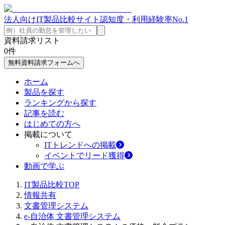
法人向けIT製品比較サイト
認知度・利用経験率No.1
資料請求リスト
0
件
無料資料請求フォームへ
ホーム
製品を探す
ランキングから探す
記事を読む
はじめての方へ
掲載について
ITトレンドへの掲載
イベントでリード獲得
動画で学ぶ
IT製品比較TOP
情報共有
文書管理システム
e-自治体 文書管理システム