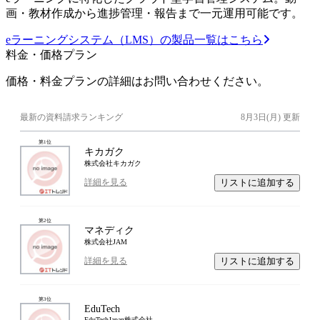
画・教材作成から進捗管理・報告まで一元運用可能です。
eラーニングシステム（LMS）の製品一覧はこちら
料金・価格プラン
価格・料金プランの詳細はお問い合わせください。
最新の資料請求ランキング
8月3日(月)
更新
第
1
位
キカガク
株式会社キカガク
リストに追加する
詳細を見る
第
2
位
マネディク
株式会社JAM
リストに追加する
詳細を見る
第
3
位
EduTech
EduTechJapan株式会社