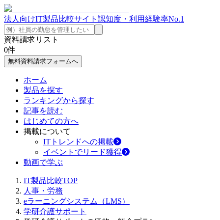
法人向けIT製品比較サイト
認知度・利用経験率No.1
資料請求リスト
0
件
無料資料請求フォームへ
ホーム
製品を探す
ランキングから探す
記事を読む
はじめての方へ
掲載について
ITトレンドへの掲載
イベントでリード獲得
動画で学ぶ
IT製品比較TOP
人事・労務
eラーニングシステム（LMS）
学研介護サポート