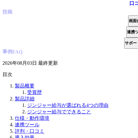
口
投稿
画面
連携
サポー
事例
FAQ
2026年08月03日
最終更新
目次
製品概要
受賞歴
製品詳細
ジンジャー給与が選ばれる4つの理由
ジンジャー給与でできること
仕様・動作環境
連携ツール
評判・口コミ
導入効果