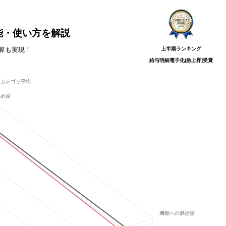
能・使い方を解説
上半期ランキング
算も実現！
給与明細電子化[急上昇]
受賞