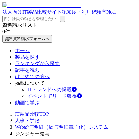
法人向けIT製品比較サイト
認知度・利用経験率No.1
資料請求リスト
0
件
無料資料請求フォームへ
ホーム
製品を探す
ランキングから探す
記事を読む
はじめての方へ
掲載について
ITトレンドへの掲載
イベントでリード獲得
動画で学ぶ
IT製品比較TOP
人事・労務
Web給与明細（給与明細電子化）システム
ジンジャー給与