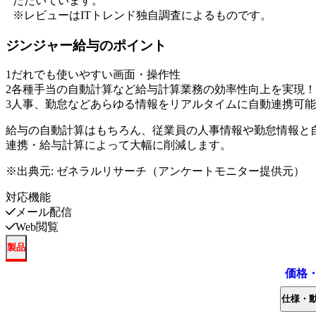
ただいています。
※レビューはITトレンド独自調査によるものです。
ジンジャー給与
のポイント
1
だれでも使いやすい画面・操作性
2
各種手当の自動計算など給与計算業務の効率性向上を実現！
3
人事、勤怠などあらゆる情報をリアルタイムに自動連携可能
給与の自動計算はもちろん、従業員の人事情報や勤怠情報と
連携・給与計算によって大幅に削減します。
※出典元:
ゼネラルリサーチ（アンケートモニター提供元）
対応機能
メール配信
Web閲覧
製品
価格
仕様・