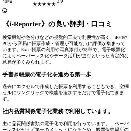
価格
3.9
★★★★★
《i-Reporter》の良い評判・口コミ
検索機能や色分けなどの視覚的工夫で利便性が高く、iPadや
PCから容易に帳票作成・管理が可能な点に評価が集まって
います。Excel帳票の利用や写真添付が簡単で、電子帳票化
によりペーパーレス化やデータ活用が進むといった肯定的な
意見が多くみられます。
手書き帳票の電子化を進める第一歩
過去にエクセルで作成した帳票を利用することもでき、空欄
セルにワンクリックで機能を追加するだけで電子化できま
す。
社内品質関係電子化業務で利用しています。
主に品質関係書類の電子化で利用を行っています。 ペーパ
ーレス化がまず第一のメリットになるため、帳票保管場所の