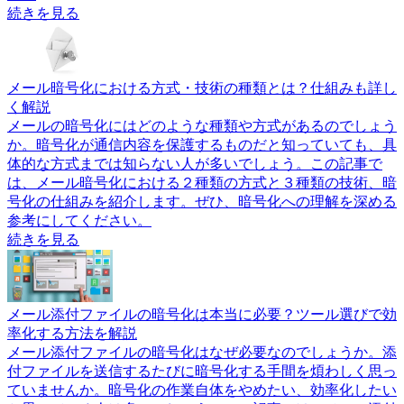
続きを見る
メール暗号化における方式・技術の種類とは？仕組みも詳し
く解説
メールの暗号化にはどのような種類や方式があるのでしょう
か。暗号化が通信内容を保護するものだと知っていても、具
体的な方式までは知らない人が多いでしょう。この記事で
は、メール暗号化における２種類の方式と３種類の技術、暗
号化の仕組みを紹介します。ぜひ、暗号化への理解を深める
参考にしてください。
続きを見る
メール添付ファイルの暗号化は本当に必要？ツール選びで効
率化する方法を解説
メール添付ファイルの暗号化はなぜ必要なのでしょうか。添
付ファイルを送信するたびに暗号化する手間を煩わしく思っ
ていませんか。暗号化の作業自体をやめたい、効率化したい