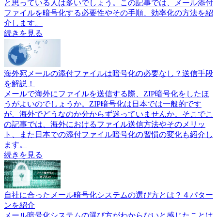
と思っている人は多いでしょう。この記事では、メール添付
ファイルを暗号化する必要性やその手順、効率化の方法を紹
介します。
続きを見る
海外宛メールの添付ファイルは暗号化の必要なし？送信手段
を解説！
メールで海外にファイルを送信する際、ZIP暗号化をしたほ
うがよいのでしょうか。ZIP暗号化は日本では一般的です
が、海外でどうなのか分からず迷っていませんか。そこでこ
の記事では、海外におけるファイル送信方法やそのメリッ
ト、また日本での添付ファイル暗号化の習慣の変化も紹介し
ます。
続きを見る
自社に合ったメール暗号化システムの選び方とは？４パター
ンを紹介
メール暗号化システムの選び方がわからないと感じたことは