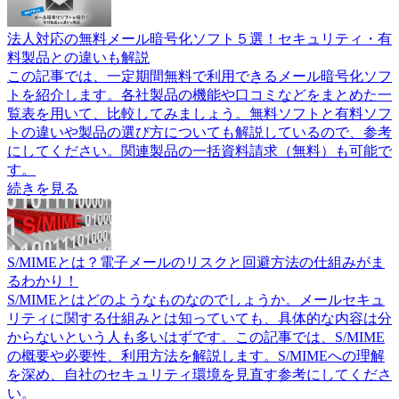
法人対応の無料メール暗号化ソフト５選！セキュリティ・有
料製品との違いも解説
この記事では、一定期間無料で利用できるメール暗号化ソフ
トを紹介します。各社製品の機能や口コミなどをまとめた一
覧表を用いて、比較してみましょう。無料ソフトと有料ソフ
トの違いや製品の選び方についても解説しているので、参考
にしてください。関連製品の一括資料請求（無料）も可能で
す。
続きを見る
S/MIMEとは？電子メールのリスクと回避方法の仕組みがま
るわかり！
S/MIMEとはどのようなものなのでしょうか。メールセキュ
リティに関する仕組みとは知っていても、具体的な内容は分
からないという人も多いはずです。この記事では、S/MIME
の概要や必要性、利用方法を解説します。S/MIMEへの理解
を深め、自社のセキュリティ環境を見直す参考にしてくださ
い。