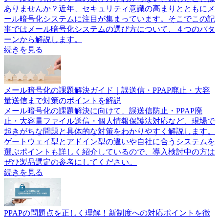
ありませんか？近年、セキュリティ意識の高まりとともにメ
ール暗号化システムに注目が集まっています。そこでこの記
事ではメール暗号化システムの選び方について、４つのパタ
ーンから解説します。
続きを見る
メール暗号化の課題解決ガイド｜誤送信・PPAP廃止・大容
量送信まで対策のポイントを解説
メール暗号化の課題解決に向けて、誤送信防止・PPAP廃
止・大容量ファイル送信・個人情報保護法対応など、現場で
起きがちな問題と具体的な対策をわかりやすく解説します。
ゲートウェイ型とアドイン型の違いや自社に合うシステムを
選ぶポイントも詳しく紹介しているので、導入検討中の方は
ぜひ製品選定の参考にしてください。
続きを見る
PPAPの問題点を正しく理解！新制度への対応ポイントを徹