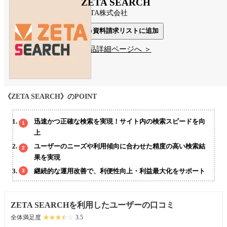
ZETA SEARCH
ZETA株式会社
資料請求リストに追加
製品詳細ページへ ＞
《ZETA SEARCH》のPOINT
迅速かつ正確な検索を実現！サイト内の検索スピードを向
上
ユーザーのニーズや利用傾向に合わせた精度の高い検索結
果を実現
継続的な運用改善で、利便性向上・利益最大化をサポート
ZETA SEARCHを利用したユーザーの口コミ
全体満足度
☆☆☆☆☆
★★★★★
3.5