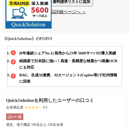
資料請求リストに追加
製品詳細ページへ ＞
《QuickSolution》のPOINT
[9年連続シェアNo.1] 発売から25年 5600サーバの導入実績
純国産で日本語に強い！高速・高精度な検索かつ画像OCR
にも対応
RAG、生成AI連携、AIエージェント(Copilot等)で社内情報
に回答
QuickSolutionを利用したユーザーの口コミ
全体満足度
☆☆☆☆☆
★★★★★
4.3
いい点
電気、電子機器
100名以上 250名未満