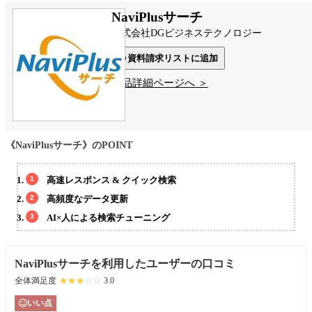
NaviPlusサーチ
株式会社DGビジネステクノロジー
資料請求リストに追加
製品詳細ページへ ＞
《NaviPlusサーチ》のPOINT
高速レスポンス & クイック検索
高頻度なデータ更新
AI×人による検索チューニング
NaviPlusサーチを利用したユーザーの口コミ
全体満足度
☆☆☆☆☆
★★★★★
3.0
いい点