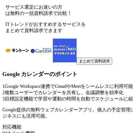
サービス選定にお迷いの方
は無料の一括資料請求で比較！
ITトレンドがおすすめするサービスを
まとめて資料請求できます
まとめて資料請求
Google カレンダー
のポイント
1
Google Workspace連携でGmailやMeetをシームレスに利用可
2
複数ユーザーでカレンダーを共有し、会議調整を効率化
3
目標設定機能で学習や運動の時間を自動でスケジュールに組
Google提供の無料ウェブカレンダーアプリ。個人の予定管
ジネスにも活用可能。
対応機能