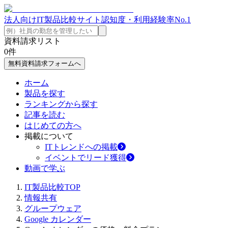
法人向けIT製品比較サイト
認知度・利用経験率No.1
資料請求リスト
0
件
無料資料請求フォームへ
ホーム
製品を探す
ランキングから探す
記事を読む
はじめての方へ
掲載について
ITトレンドへの掲載
イベントでリード獲得
動画で学ぶ
IT製品比較TOP
情報共有
グループウェア
Google カレンダー