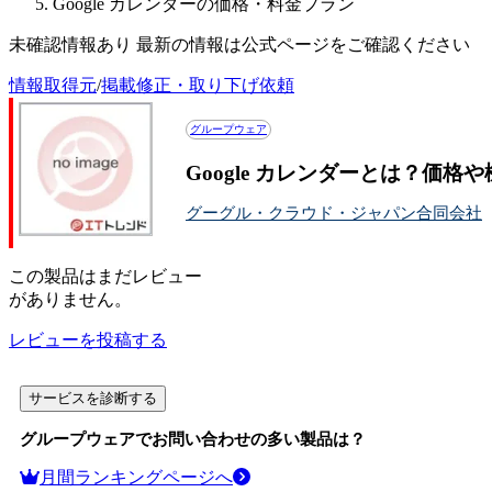
Google カレンダーの価格・料金プラン
未確認情報あり 最新の情報は公式ページをご確認ください
情報取得元
/
掲載修正・取り下げ依頼
グループウェア
Google カレンダーとは？価格
グーグル・クラウド・ジャパン合同会社
この
製品
はまだレビュー
がありません。
レビューを投稿する
サービスを診断する
グループウェア
でお問い合わせの多い製品は？
月間ランキングページへ