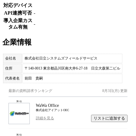
対応デバイス
API連携可否
-
導入企業カス
-
タム有無
企業情報
会社名
株式会社日立システムズフィールドサービス
住所
〒140-0013 東京都品川区南大井6-27-18 日立大森第二ビル
代表者名
前田 貴嗣
最新の資料請求ランキング
8月3日(月)
更新
第
1
位
WaWa Office
株式会社アイアットOEC
リストに追加する
詳細を見る
第
2
位