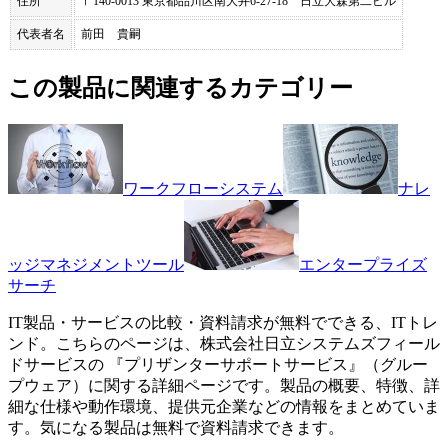
住所
〒140-0013 東京都品川区南大井6-27-18 日立大森第二ビル
代表者名
前田 貴嗣
この製品に関連するカテゴリー
ワークフローシステム
ナレ
ッジマネジメントツール
エンタープライズ
サーチ
IT製品・サービスの比較・資料請求が無料でできる、ITトレ
ンド。こちらのページは、
株式会社日立システムズフィール
ドサービス
の 『
プリザンターサポートサービス
』（
グルー
プウェア
）に関する詳細ページです。製品の概要、特徴、詳
細な仕様や動作環境、提供元企業などの情報をまとめていま
す。気になる製品は無料で資料請求できます。