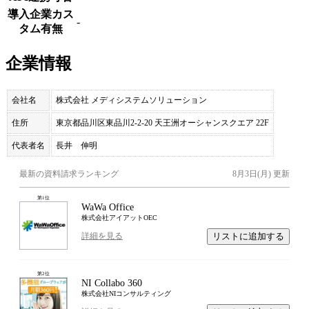
導入企業カス
-
タム有無
企業情報
会社名
株式会社 メディシステムソリューション
住所
東京都品川区東品川2-2-20 天王洲オーシャンスクエア 22F
代表者名
長井 伸明
最新の資料請求ランキング
8月3日(月)
更新
第
1
位
WaWa Office
株式会社アイアットOEC
リストに追加する
詳細を見る
第
2
位
NI Collabo 360
株式会社NIコンサルティング