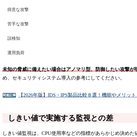
得意な攻撃
苦手な攻撃
誤検知
運用負荷
未知の脅威に備えたい場合はアノマリ型、防御したい攻撃が明
め、セキュリティシステム導入の参考にしてください。
【2026年版】IDS・IPS製品比較８選！機能やメリッ
関連記事
しきい値で実施する監視との差
しきい値監視は、CPU使用率などの指標があらかじめ決め