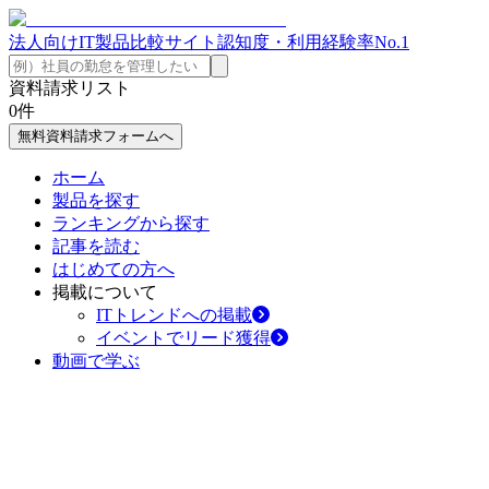
法人向けIT製品比較サイト
認知度・利用経験率No.1
資料請求リスト
0
件
無料資料請求フォームへ
ホーム
製品を探す
ランキングから探す
記事を読む
はじめての方へ
掲載について
ITトレンドへの掲載
イベントでリード獲得
動画で学ぶ