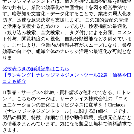
ナレッジマネジメントとは、個人が持つ知識や経験を組織全
体で共有し、業務の効率化や生産性向上を図る経営手法で
す。暗黙知を文書化・データ化することで、業務の属人化を
防ぎ、迅速な意思決定を支援します。 この知的資産の管理
と活用を支援するためのツールであり、検索機能の最適化
（絞り込み検索、全文検索）、タグ付けによる分類、コメン
ト付与、閲覧頻度の可視化、自動分類機能などを備えていま
す。これにより、企業内の情報共有がスムーズになり、業務
効率の向上や、組織全体のナレッジ活用の最適化が可能とな
りま
比較表つきの解説記事はこちら
【ランキング】ナレッジマネジメントツール22選！価格や口
コミも紹介
IT製品・サービスの比較・資料請求が無料でできる、ITトレ
ンド。こちらのページは、
サークレイス株式会社
の 『
コミ
ュニケーションの進化によりビジネスに変革を！
Circlace
』
（
ナレッジマネジメントツール
）に関する詳細ページです。
製品の概要、特徴、詳細な仕様や動作環境、提供元企業など
の情報をまとめています。気になる製品は無料で資料請求で
きます。