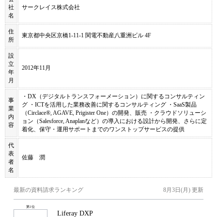
社
サークレイス株式会社
名
住
東京都中央区京橋1-11-1 関電不動産八重洲ビル 4F
所
設
立
2012年11月
年
月
・DX（デジタルトランスフォーメーション）に関するコンサルティン
事
グ ・ICTを活用した業務改善に関するコンサルティング ・SaaS製品
業
（Circlace®, AGAVE, Prigister One）の開発、販売 ・クラウドソリューシ
内
ョン（Salesforce, Anaplanなど）の導入における設計から開発、さらに定
容
着化、保守・運用サポートまでのワンストップサービスの提供
代
表
佐藤 潤
者
名
最新の資料請求ランキング
8月3日(月)
更新
第
1
位
Liferay DXP