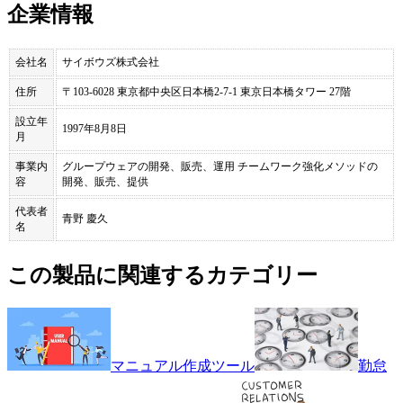
企業情報
会社名
サイボウズ株式会社
住所
〒103-6028 東京都中央区日本橋2-7-1 東京日本橋タワー 27階
設立年
1997年8月8日
月
事業内
グループウェアの開発、販売、運用 チームワーク強化メソッドの
容
開発、販売、提供
代表者
青野 慶久
名
この製品に関連するカテゴリー
マニュアル作成ツール
勤怠