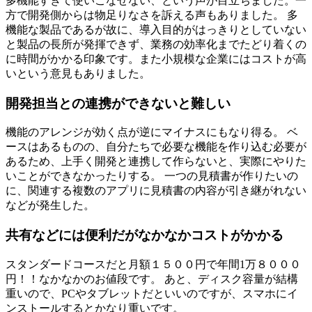
多機能すぎて使いこなせない、という声が目立ちました。一
方で開発側からは物足りなさを訴える声もありました。 多
機能な製品であるが故に、導入目的がはっきりとしていない
と製品の長所が発揮できず、業務の効率化までたどり着くの
に時間がかかる印象です。また小規模な企業にはコストが高
いという意見もありました。
開発担当との連携ができないと難しい
機能のアレンジが効く点が逆にマイナスにもなり得る。 ベ
ースはあるものの、自分たちで必要な機能を作り込む必要が
あるため、上手く開発と連携して作らないと、実際にやりた
いことができなかったりする。 一つの見積書が作りたいの
に、関連する複数のアプリに見積書の内容が引き継がれない
などが発生した。
共有などには便利だがなかなかコストがかかる
スタンダードコースだと月額１５００円で年間1万８０００
円！！なかなかのお値段です。 あと、ディスク容量が結構
重いので、PCやタブレットだといいのですが、スマホにイ
ンストールするとかなり重いです。