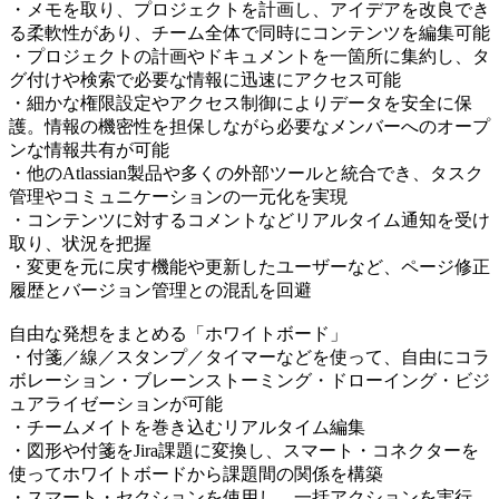
・メモを取り、プロジェクトを計画し、アイデアを改良でき
る柔軟性があり、チーム全体で同時にコンテンツを編集可能
・プロジェクトの計画やドキュメントを一箇所に集約し、タ
グ付けや検索で必要な情報に迅速にアクセス可能
・細かな権限設定やアクセス制御によりデータを安全に保
護。情報の機密性を担保しながら必要なメンバーへのオープ
ンな情報共有が可能
・他のAtlassian製品や多くの外部ツールと統合でき、タスク
管理やコミュニケーションの一元化を実現
・コンテンツに対するコメントなどリアルタイム通知を受け
取り、状況を把握
・変更を元に戻す機能や更新したユーザーなど、ページ修正
履歴とバージョン管理との混乱を回避
自由な発想をまとめる「ホワイトボード」
・付箋／線／スタンプ／タイマーなどを使って、自由にコラ
ボレーション・ブレーンストーミング・ドローイング・ビジ
ュアライゼーションが可能
・チームメイトを巻き込むリアルタイム編集
・図形や付箋をJira課題に変換し、スマート・コネクターを
使ってホワイトボードから課題間の関係を構築
・スマート・セクションを使用し、一括アクションを実行