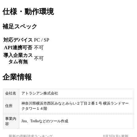
仕様・動作環境
補足スペック
対応デバイス
PC / SP
API連携可否
不可
導入企業カス
不可
タム有無
企業情報
会社名
アトラシアン株式会社
神奈川県横浜市西区みなとみらい２丁目２番１号 横浜ランドマー
住所
クタワー１４階
事業内
Jira、Trelloなどのツール作成
容
最新の資料請求ランキング
8月3日(月)
更新