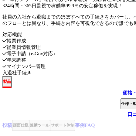
3
24時間・365日監視で稼働率99.9％の安定稼働を実現！
社員の入社から退職までのほぼすべての手続きをカバーし、
のフローとは異なり、手続き内容を可視化できるので誰でも
対応機能
帳票作成
従業員情報管理
電子申請（e-Gov対応）
年末調整
マイナンバー管理
入退社手続き
製品
価格
仕様・
口
投稿
事例
FAQ
画面仕様
連携ツール
サポート体制