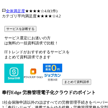
全体満足度
★★★★
☆
4.0
(
1
件)
カテゴリ平均満足度
★★★★
☆
4.2
サービスを診断する
サービス選定にお迷いの方
は無料の一括資料請求で比較！
ITトレンドがおすすめするサービスを
まとめて資料請求できます
まとめて資料請求
奉行Edge 労務管理電子化クラウド
のポイント
1
社会保険申請以外のほぼすべての労務管理手続きをペーパー
2
「奉行シリーズ」連携であらゆる総務・労務管理業務を定型