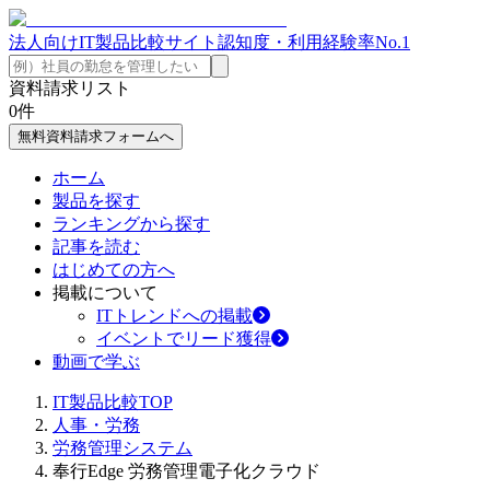
法人向けIT製品比較サイト
認知度・利用経験率No.1
資料請求リスト
0
件
無料資料請求フォームへ
ホーム
製品を探す
ランキングから探す
記事を読む
はじめての方へ
掲載について
ITトレンドへの掲載
イベントでリード獲得
動画で学ぶ
IT製品比較TOP
人事・労務
労務管理システム
奉行Edge 労務管理電子化クラウド