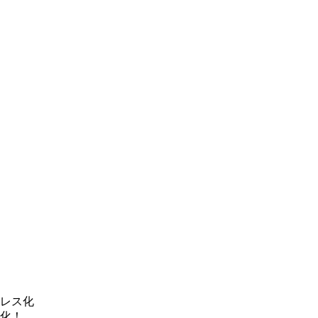
レス化
化！