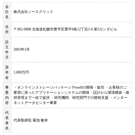
会
社
株式会社ノースグリッド
名
住
〒062-0908 北海道札幌市豊平区豊平8条12丁目1-6 第5カンダビル
所
設
立
2003年3月
年
月
資
本
1,000万円
金
事
・オンラインストレージパッケージ Proselfの開発・販売 ・お客様のご
業
要望に添ったアプリケーションシステムの開発・設計から環境構築・維
内
持管理まで一括で提供 ・研究機関、研究部門での開発支援 ・インター
容
ネットデータセンター事業
代
表
代表取締役 菊池 敏幸
者
名