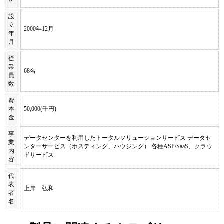
設
立
2000年12月
年
月
従
業
68名
員
数
資
本
50,000(千円)
金
事
データセンターを利用したトータルソリューションサービス データセ
業
ンターサービス（ホスティング、ハウジング） 各種ASP/SaaS、クラウ
内
ドサービス
容
代
表
上岸 弘和
者
名