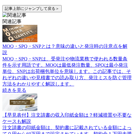
記事上部にジャンプして戻る＞
関連記事
MOQ・SPQ・SNPとは？意味の違いと発注時の注意点を解
説
MOQ・SPQ・SNPは、受発注や物流業務で使われる数量条
件を示す用語です。MOQは最低発注数量、SPQは最小発注
単位、SNPは出荷梱包単位を意味します。この記事では、そ
れぞれの違いや見積書での読み取り方、発注ミスを防ぐ管理
方法をわかりやすく解説します。
続きを見る
【早見表付】注文請書の収入印紙金額は？軽減措置や不要な
ケースも解説
注文請書の印紙金額は、契約書に記載されている金額によっ
て０円から60万円まで設定されています。契約金１万円未満