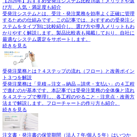
【2026年】おすすめ受発注システム比較16選！メリットや選
び方、人気・満足度も紹介
受発注システムとは、受注・発注業務を効率よく正確に管理
するための仕組みです。この記事では、おすすめの受発注シ
ステムをタイプ別に比較紹介し、選び方や導入メリットもわ
かりやすく解説します。製品比較表も掲載しており、自社に
最適なシステム選定をサポートします。
続きを見る
受発注業務とは？４ステップの流れ（フロー）と改善ポイン
ト３つを解説
受発注業務は「見積→注文→納品→請求・支払い」の４工程
で進むのが基本です。本記事では受発注業務の全体像と流れ
を４ステップで整理し、各工程のやること・注意点・改善方
法まで解説します。フローチャートの作り方も紹介。
続きを見る
注文書・発注書の保管期間（法人７年/個人５年）はいつか