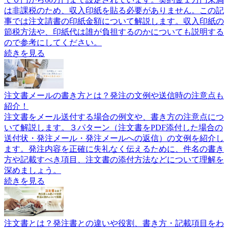
は非課税のため、収入印紙を貼る必要がありません。この記
事では注文請書の印紙金額について解説します。収入印紙の
節税方法や、印紙代は誰が負担するのかについても説明する
ので参考にしてください。
続きを見る
注文書メールの書き方とは？発注の文例や送信時の注意点も
紹介！
注文書をメール送付する場合の例文や、書き方の注意点につ
いて解説します。３パターン（注文書をPDF添付した場合の
送付状・発注メール・発注メールへの返信）の文例を紹介し
ます。発注内容を正確に失礼なく伝えるために、件名の書き
方や記載すべき項目、注文書の添付方法などについて理解を
深めましょう。
続きを見る
注文書とは？発注書との違いや役割、書き方・記載項目をわ