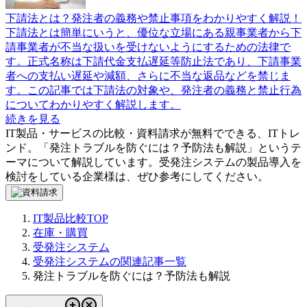
下請法とは？発注者の義務や禁止事項をわかりやすく解説！
下請法とは簡単にいうと、優位な立場にある親事業者から下
請事業者が不当な扱いを受けないようにするための法律で
す。正式名称は下請代金支払遅延等防止法であり、下請事業
者への支払い遅延や減額、さらに不当な返品などを禁じま
す。この記事では下請法の対象や、発注者の義務と禁止行為
についてわかりやすく解説します。
続きを見る
IT製品・サービスの比較・資料請求が無料でできる、ITトレ
ンド。「
発注トラブルを防ぐには？予防法も解説
」というテ
ーマについて解説しています。
受発注システム
の製品導入を
検討をしている企業様は、ぜひ参考にしてください。
IT製品比較TOP
在庫・購買
受発注システム
受発注システムの関連記事一覧
発注トラブルを防ぐには？予防法も解説