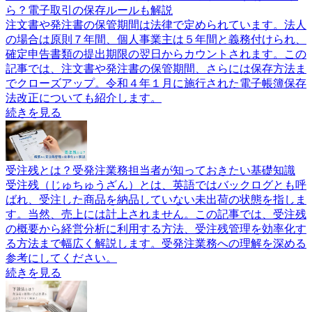
ら？電子取引の保存ルールも解説
注文書や発注書の保管期間は法律で定められています。法人
の場合は原則７年間、個人事業主は５年間と義務付けられ、
確定申告書類の提出期限の翌日からカウントされます。この
記事では、注文書や発注書の保管期間、さらには保存方法ま
でクローズアップ。令和４年１月に施行された電子帳簿保存
法改正についても紹介します。
続きを見る
受注残とは？受発注業務担当者が知っておきたい基礎知識
受注残（じゅちゅうざん）とは、英語ではバックログとも呼
ばれ、受注した商品を納品していない未出荷の状態を指しま
す。当然、売上には計上されません。この記事では、受注残
の概要から経営分析に利用する方法、受注残管理を効率化す
る方法まで幅広く解説します。受発注業務への理解を深める
参考にしてください。
続きを見る