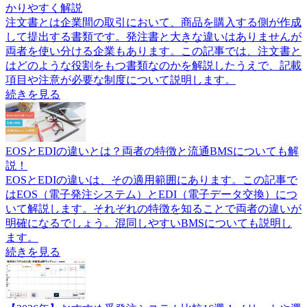
かりやすく解説
注文書とは企業間の取引において、商品を購入する側が作成
して提出する書類です。発注書と大きな違いはありませんが
両者を使い分ける企業もあります。この記事では、注文書と
はどのような役割をもつ書類なのかを解説したうえで、記載
項目や注意が必要な制度について説明します。
続きを見る
EOSとEDIの違いとは？両者の特徴と流通BMSについても解
説！
EOSとEDIの違いは、その適用範囲にあります。この記事で
はEOS（電子発注システム）とEDI（電子データ交換）につ
いて解説します。それぞれの特徴を知ることで両者の違いが
明確になるでしょう。混同しやすいBMSについても説明し
ます。
続きを見る