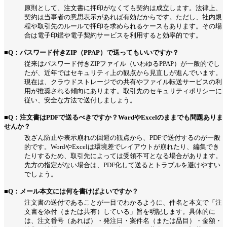
原則として、注文書に押印がなくても契約は成立します。法律上、
契約は当事者の意思表示があれば有効だからです。ただし、社内規
程や取引先のルールで押印を求められるケースもあります。その場
合は電子印鑑や電子契約サービスを利用すると効率的です。
■Q：パスワード付きZIP（PPAP）で送ってもいいですか？
従来はパスワード付きZIPファイル（いわゆるPPAP）が一般的でし
たが、近年ではセキュリティ上の観点から見直しが進んでいます。
現在は、クラウドストレージでの共有やファイル転送サービスの利
用が推奨される傾向にあります。取引先のセキュリティポリシーに
従い、安全な方法で送付しましょう。
■Q：注文書はPDFで送るべきですか？WordやExcelのままでも問題ありま
せんか？
改ざん防止や表示崩れの回避の観点から、PDFで送付するのが一般
的です。WordやExcelは環境差でレイアウトが崩れたり、編集でき
たりするため、取引先によっては受領不可となる場合があります。
先方の指定がない場合は、PDF化して送るとトラブルを避けやすい
でしょう。
■Q：メール本文には何を書けばよいですか？
注文書の送付であることが一目でわかるように、件名と本文で「注
文書を添付（または共有）している」旨を明記します。具体的に
は、注文番号（あれば）・発注日・案件名（または品目）・金額・