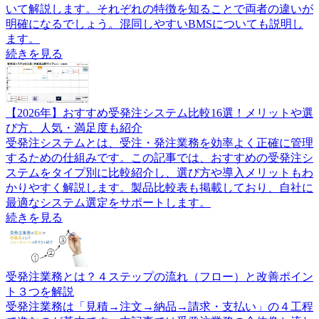
いて解説します。それぞれの特徴を知ることで両者の違いが
明確になるでしょう。混同しやすいBMSについても説明し
ます。
続きを見る
【2026年】おすすめ受発注システム比較16選！メリットや選
び方、人気・満足度も紹介
受発注システムとは、受注・発注業務を効率よく正確に管理
するための仕組みです。この記事では、おすすめの受発注シ
ステムをタイプ別に比較紹介し、選び方や導入メリットもわ
かりやすく解説します。製品比較表も掲載しており、自社に
最適なシステム選定をサポートします。
続きを見る
受発注業務とは？４ステップの流れ（フロー）と改善ポイン
ト３つを解説
受発注業務は「見積→注文→納品→請求・支払い」の４工程