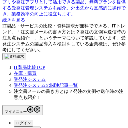
プリや発注アプリとして活用できる製品、無料プランを提供
する受発注管理システムも紹介。外出先から直感的に操作で
き、業務効率の向上に役立ちます。
続きを見る
IT製品・サービスの比較・資料請求が無料でできる、ITトレ
ンド。「
注文書メールの書き方とは？発注の文例や送信時の
注意点も紹介！
」というテーマについて解説しています。
受
発注システム
の製品導入を検討をしている企業様は、ぜひ参
考にしてください。
IT製品比較TOP
在庫・購買
受発注システム
受発注システムの関連記事一覧
注文書メールの書き方とは？発注の文例や送信時の注
意点も紹介！
マイメニュー
ログイン