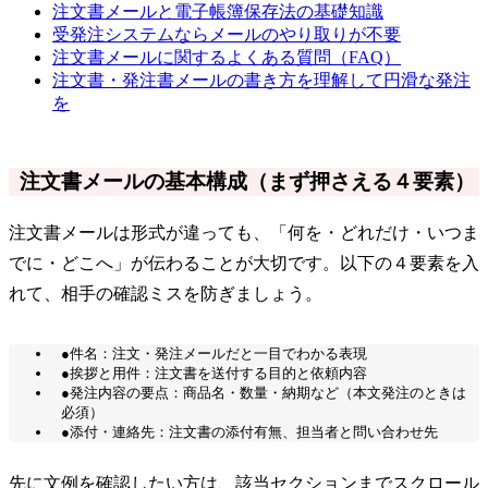
注文書メールと電子帳簿保存法の基礎知識
受発注システムならメールのやり取りが不要
注文書メールに関するよくある質問（FAQ）
注文書・発注書メールの書き方を理解して円滑な発注
を
注文書メールの基本構成（まず押さえる４要素）
注文書メールは形式が違っても、「何を・どれだけ・いつま
でに・どこへ」が伝わることが大切です。以下の４要素を入
れて、相手の確認ミスを防ぎましょう。
●件名：注文・発注メールだと一目でわかる表現
●挨拶と用件：注文書を送付する目的と依頼内容
●発注内容の要点：商品名・数量・納期など（本文発注のときは
必須）
●添付・連絡先：注文書の添付有無、担当者と問い合わせ先
先に文例を確認したい方は、該当セクションまでスクロール