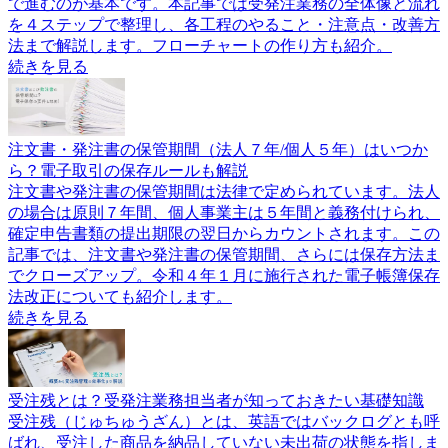
で進むのが基本です。本記事では受発注業務の全体像と流れ
を４ステップで整理し、各工程のやること・注意点・改善方
法まで解説します。フローチャートの作り方も紹介。
続きを見る
注文書・発注書の保管期間（法人７年/個人５年）はいつか
ら？電子取引の保存ルールも解説
注文書や発注書の保管期間は法律で定められています。法人
の場合は原則７年間、個人事業主は５年間と義務付けられ、
確定申告書類の提出期限の翌日からカウントされます。この
記事では、注文書や発注書の保管期間、さらには保存方法ま
でクローズアップ。令和４年１月に施行された電子帳簿保存
法改正についても紹介します。
続きを見る
受注残とは？受発注業務担当者が知っておきたい基礎知識
受注残（じゅちゅうざん）とは、英語ではバックログとも呼
ばれ、受注した商品を納品していない未出荷の状態を指しま