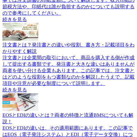
事では注文請書の印紙金額について解説します。収入印紙の
節税方法や、印紙代は誰が負担するのかについても説明する
ので参考にしてください。
続きを見る
注文書とは？発注書との違いや役割、書き方・記載項目をわ
かりやすく解説
注文書とは企業間の取引において、商品を購入する側が作成
して提出する書類です。発注書と大きな違いはありませんが
両者を使い分ける企業もあります。この記事では、注文書と
はどのような役割をもつ書類なのかを解説したうえで、記載
項目や注意が必要な制度について説明します。
続きを見る
EOSとEDIの違いとは？両者の特徴と流通BMSについても解
説！
EOSとEDIの違いは、その適用範囲にあります。この記事で
はEOS（電子発注システム）とEDI（電子データ交換）につ