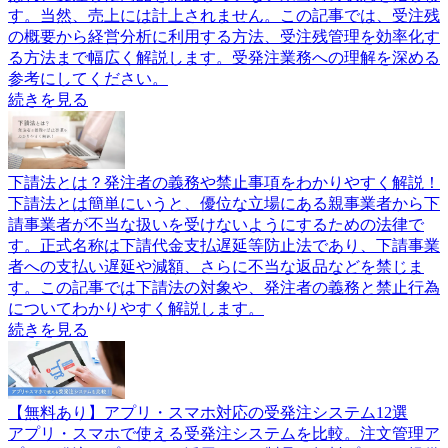
す。当然、売上には計上されません。この記事では、受注残
の概要から経営分析に利用する方法、受注残管理を効率化す
る方法まで幅広く解説します。受発注業務への理解を深める
参考にしてください。
続きを見る
下請法とは？発注者の義務や禁止事項をわかりやすく解説！
下請法とは簡単にいうと、優位な立場にある親事業者から下
請事業者が不当な扱いを受けないようにするための法律で
す。正式名称は下請代金支払遅延等防止法であり、下請事業
者への支払い遅延や減額、さらに不当な返品などを禁じま
す。この記事では下請法の対象や、発注者の義務と禁止行為
についてわかりやすく解説します。
続きを見る
【無料あり】アプリ・スマホ対応の受発注システム12選
アプリ・スマホで使える受発注システムを比較。注文管理ア