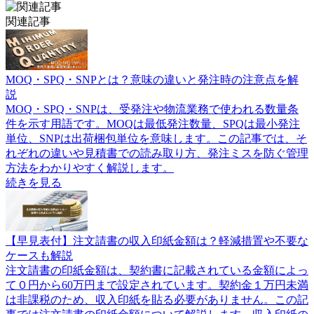
関連記事
MOQ・SPQ・SNPとは？意味の違いと発注時の注意点を解
説
MOQ・SPQ・SNPは、受発注や物流業務で使われる数量条
件を示す用語です。MOQは最低発注数量、SPQは最小発注
単位、SNPは出荷梱包単位を意味します。この記事では、そ
れぞれの違いや見積書での読み取り方、発注ミスを防ぐ管理
方法をわかりやすく解説します。
続きを見る
【早見表付】注文請書の収入印紙金額は？軽減措置や不要な
ケースも解説
注文請書の印紙金額は、契約書に記載されている金額によっ
て０円から60万円まで設定されています。契約金１万円未満
は非課税のため、収入印紙を貼る必要がありません。この記