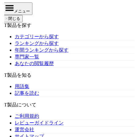
メニュー
✕
閉じる
IT製品を探す
カテゴリーから探す
ランキングから探す
年間ランキングから探す
専門家一覧
あなたの閲覧履歴
IT製品を知る
用語集
記事を読む
IT製品について
ご利用規約
レビューガイドライン
運営会社
サイトマップ