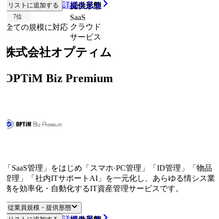
詳細を見る
リストに追加する
従業員規模
提供形態
7
位
SaaS
クラウド
全ての規模に対応
サービス
株式会社オプティム
OPTiM Biz Premium
「SaaS管理」をはじめ「スマホ·PC管理」「ID管理」「物品
管理」「社内ITサポートAI」を一元化し、あらゆる情シス業
務を効率化・自動化するIT資産管理サービスです。
従業員規模・提供形態
詳細を見る