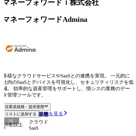
マネーフォワードｉ株式会社
マネーフォワードAdmina
多様なクラウドサービスやSaaSとの連携を実現。 一元的に
社内のSaaSとデバイスを可視化し、セキュリティリスクを低
減。 効率的な資産管理をサポートし、情シスの業務のデー
タ管理ツールです。
従業員規模・提供形態
詳細を見る
従業員規模
リストに追加する
提供形態
2
位
クラウド
50名以上
SaaS