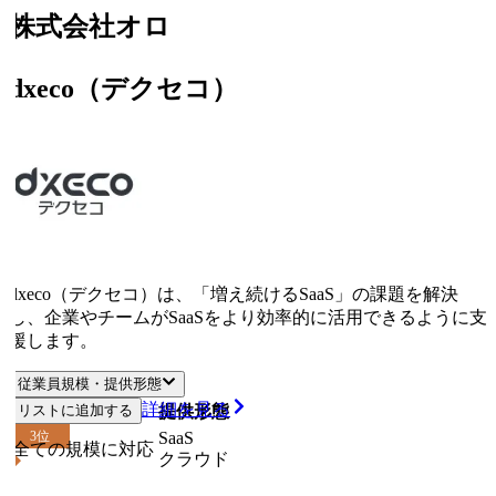
株式会社オロ
dxeco（デクセコ）
dxeco（デクセコ）は、「増え続けるSaaS」の課題を解決
し、企業やチームがSaaSをより効率的に活用できるように支
援します。
従業員規模・提供形態
詳細を見る
リストに追加する
従業員規模
提供形態
3
位
SaaS
全ての規模に対応
クラウド