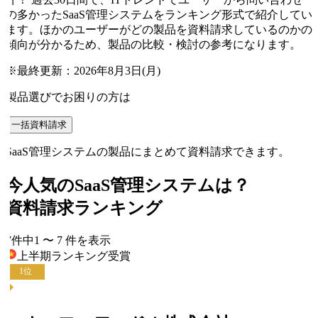
の多かったSaaS管理システムをランキング形式で紹介してい
ます。ほかのユーザーがどの製品を資料請求しているのかの
傾向が分かるため、製品の比較・検討の参考になります。
※最終更新：
2026年8月3日(月)
製品選びでお困りの方は
一括資料請求
SaaS管理システムの製品にまとめて資料請求できます。
今人気の
SaaS管理システム
は？
資料請求ランキング
7
件中
1
〜
7
件
を表示
上半期ランキング
受賞
1
位