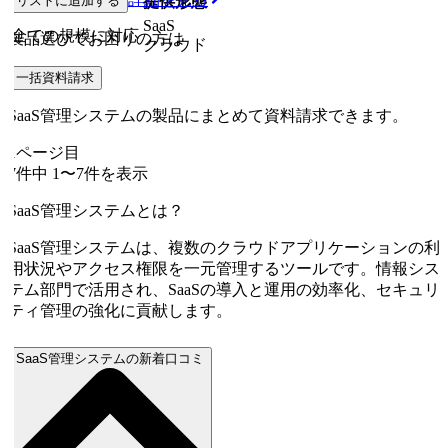
リストに追加する
従業員規模
提供形態
SaaS
全ての規模に対応
製品選びでお困りの方は
クラウド
一括資料請求
SaaS管理システムの製品にまとめて資料請求できます。
1
ページ目
7
件中
1
〜
7
件を表示
SaaS管理システムとは？
SaaS管理システムは、複数のクラウドアプリケーションの利
用状況やアクセス権限を一元管理するツールです。情報シス
テム部門で活用され、SaaSの導入と運用の効率化、セキュリ
ティ管理の強化に貢献します。
SaaS管理システムの新着口コミ