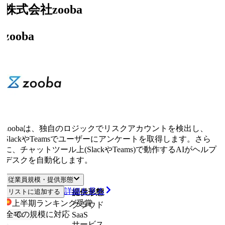
株式会社zooba
zooba
zoobaは、独自のロジックでリスクアカウントを検出し、
SlackやTeamsでユーザーにアンケートを取得します。さら
に、チャットツール上(SlackやTeams)で動作するAIがヘルプ
デスクを自動化します。
従業員規模・提供形態
詳細を見る
リストに追加する
従業員規模
提供形態
上半期ランキング
受賞
クラウド
全ての規模に対応
SaaS
4
位
サービス