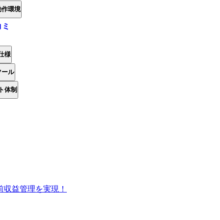
動作環境
コミ
仕様
ツール
ト体制
前収益管理を実現！