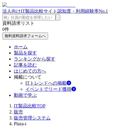
法人向けIT製品比較サイト
認知度・利用経験率No.1
資料請求リスト
0
件
無料資料請求フォームへ
ホーム
製品を探す
ランキングから探す
記事を読む
はじめての方へ
掲載について
ITトレンドへの掲載
イベントでリード獲得
動画で学ぶ
IT製品比較TOP
販売
販売管理システム
Plaza-i