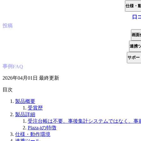
仕様・
口
投稿
画面
連携
サポー
事例
FAQ
2026年04月01日
最終更新
目次
製品概要
受賞歴
製品詳細
受注台帳は不要、事後集計システムではなく、事
Plaza-iの特徴
仕様・動作環境
連携ツール