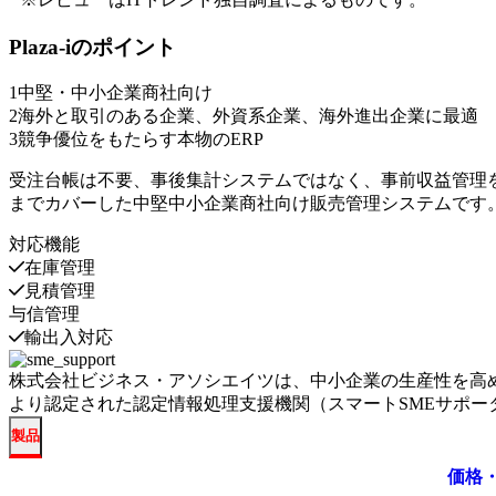
Plaza-i
のポイント
1
中堅・中小企業商社向け
2
海外と取引のある企業、外資系企業、海外進出企業に最適
3
競争優位をもたらす本物のERP
受注台帳は不要、事後集計システムではなく、事前収益管理
までカバーした中堅中小企業商社向け販売管理システムです
対応機能
在庫管理
見積管理
与信管理
輸出入対応
株式会社ビジネス・アソシエイツ
は、中小企業の生産性を高め
より認定された認定情報処理支援機関（スマートSMEサポー
製品
価格