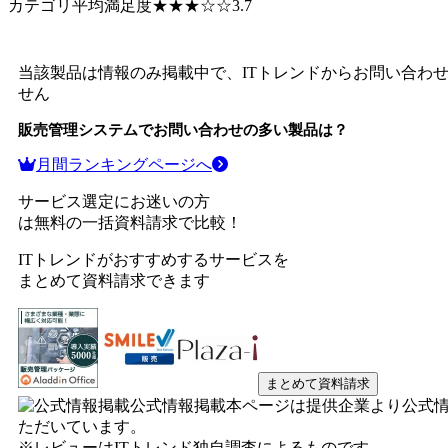
カテゴリ平均満足度
★★★
☆☆
3.7
当該製品は情報のみ掲載中で、ITトレンドからお問い合わ
せん
販売管理システム
でお問い合わせの多い製品は？
月間ランキングページへ
サービス選定にお迷いの方
は無料の一括資料請求で比較！
ITトレンドがおすすめするサービスを
まとめて資料請求できます
まとめて資料請求
公式情報掲載
本ページは提供企業より公式
ただいています。
※レビューはITトレンド独自調査によるものです。