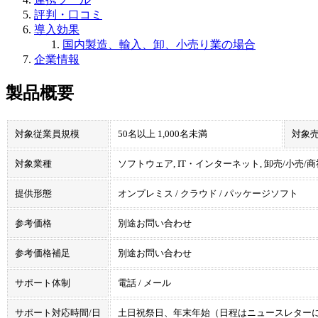
評判・口コミ
導入効果
国内製造、輸入、卸、小売り業の場合
企業情報
製品概要
対象従業員規模
50名以上 1,000名未満
対象
対象業種
ソフトウェア, IT・インターネット, 卸売/小売/商社
提供形態
オンプレミス / クラウド / パッケージソフト
参考価格
別途お問い合わせ
参考価格補足
別途お問い合わせ
サポート体制
電話 / メール
サポート対応時間/日
土日祝祭日、年末年始（日程はニュースレターにてご