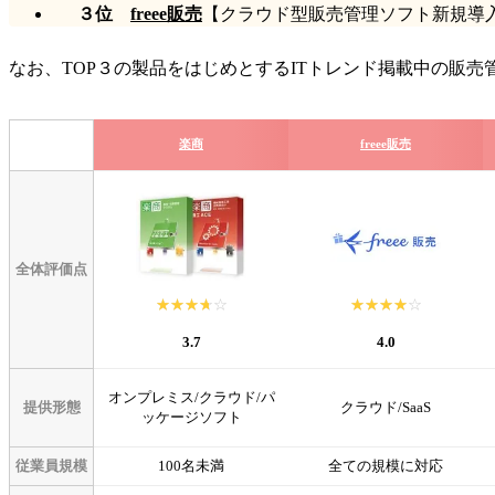
３位
freee販売
【クラウド型販売管理ソフト新規導入者
なお、TOP３の製品をはじめとするITトレンド掲載中の販
楽商
freee販売
全体評価点
☆☆☆☆☆
★★★★★
☆☆☆☆☆
★★★★★
3.7
4.0
オンプレミス/クラウド/パ
提供形態
クラウド/SaaS
ッケージソフト
従業員規模
100名未満
全ての規模に対応