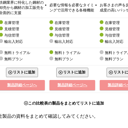
鉄鋼業界に特化した鋼材の
必要な情報を必要なタイミ
お客さまの声を
卸売から鋼材の加工販売を
ングで活用できる各種機能
成度の高いパッ
全面的に支援
在庫管理
在庫管理
在庫管理
見積管理
見積管理
見積管理
与信管理
与信管理
与信管理
輸出入対応
輸出入対応
輸出入対応
無料トライアル
無料トライアル
無料トライア
無料プラン
無料プラン
無料プラン
リストに追加
リストに追加
リスト
製品詳細ページへ
製品詳細ページへ
製品詳細ペ
この比較表の製品をまとめてリストに追加
社製品の資料をまとめて確認してみてください。