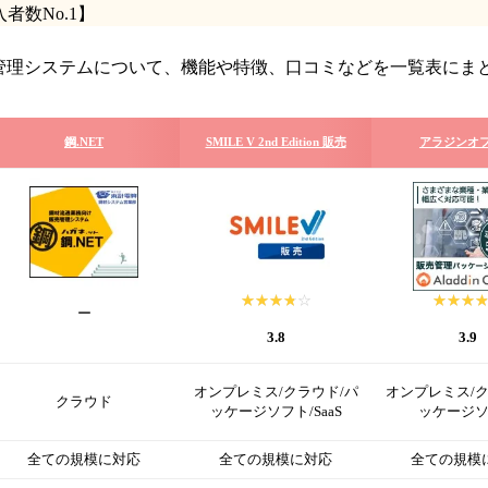
数No.1】
売管理システムについて、機能や特徴、口コミなどを一覧表にま
鋼.NET
SMILE V 2nd Edition 販売
アラジンオ
☆☆☆☆☆
★★★★★
☆☆☆
★★★
ー
3.8
3.9
オンプレミス/クラウド/パ
オンプレミス/ク
クラウド
ッケージソフト/SaaS
ッケージ
全ての規模に対応
全ての規模に対応
全ての規模