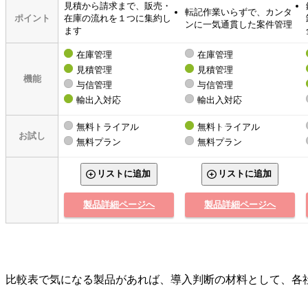
見積から請求まで、販売・
転記作業いらずで、カンタ
ポイント
在庫の流れを１つに集約し
ンに一気通貫した案件管理
ます
在庫管理
在庫管理
見積管理
見積管理
機能
与信管理
与信管理
輸出入対応
輸出入対応
無料トライアル
無料トライアル
お試し
無料プラン
無料プラン
リストに追加
リストに追加
製品詳細ページへ
製品詳細ページへ
比較表で気になる製品があれば、導入判断の材料として、各