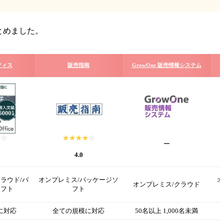
とめました。
フィス
販売指南
GrowOne 販売情報システム
☆☆
★★
☆☆☆☆☆
★★★★★
ー
4.0
ラウド/パ
オンプレミス/パッケージソ
オ
オンプレミス/クラウド
ソフト
フト
に対応
全ての規模に対応
50名以上 1,000名未満