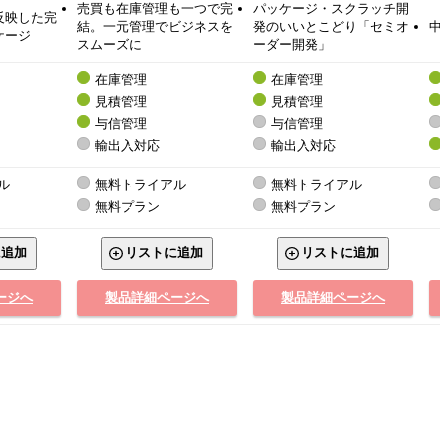
売買も在庫管理も一つで完
パッケージ・スクラッチ開
反映した完
結。一元管理でビジネスを
発のいいとこどり「セミオ
中
ケージ
スムーズに
ーダー開発」
在庫管理
在庫管理
見積管理
見積管理
与信管理
与信管理
輸出入対応
輸出入対応
ル
無料トライアル
無料トライアル
無料プラン
無料プラン
に追加
リストに追加
リストに追加
ージへ
製品詳細ページへ
製品詳細ページへ