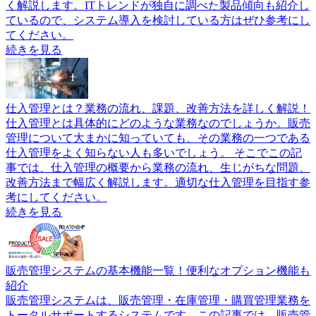
く解説します。ITトレンドが独自に調べた製品傾向も紹介し
ているので、システム導入を検討している方はぜひ参考にし
てください。
続きを見る
仕入管理とは？業務の流れ、課題、改善方法を詳しく解説！
仕入管理とは具体的にどのような業務なのでしょうか。販売
管理について大まかに知っていても、その業務の一つである
仕入管理をよく知らない人も多いでしょう。 そこでこの記
事では、仕入管理の概要から業務の流れ、生じがちな問題、
改善方法まで幅広く解説します。適切な仕入管理を目指す参
考にしてください。
続きを見る
販売管理システムの基本機能一覧！便利なオプション機能も
紹介
販売管理システムは、販売管理・在庫管理・購買管理業務を
トータルサポートするシステムです。この記事では、販売管