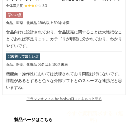
全体満足度
☆☆☆☆☆
★★★★★
3.3
いい点
食品、医薬、化粧品
250名以上 500名未満
食品向けに設計されており、食品販売に関することは大雑把なこ
とであれば事足ります。カテゴリが明確に分かれており、わかり
やすいです。
改善してほしい点
食品、医薬、化粧品
50名以上 100名未満
機能面・操作性においては洗練されており問題は特にないです。
課題があるとすると色々な外部ソフトとのスムーズな連携だと思
いますね。
アラジンオフィス for foodsの口コミをもっと見る
今すぐ資料請求する（無
料）
製品ページはこちら