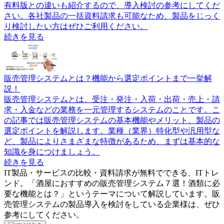
有料版との違いも紹介するので、導入検討の参考にしてくだ
さい。各社製品の一括資料請求も可能なため、製品をじっく
り検討したい方はぜひご利用ください。
続きを見る
販売管理システムとは？機能から選定ポイントまで一挙解
説！
販売管理システムとは、受注・発注・入荷・出荷・売上・請
求・入金などの業務を一元管理するシステムのことです。こ
の記事では販売管理システムの基本機能やメリット、製品の
選定ポイントを解説します。業種（業界）特化型や汎用型な
ど、製品によりさまざまな特徴があるため、まずは基本的な
知識を身につけましょう。
続きを見る
IT製品・サービスの比較・資料請求が無料でできる、ITトレ
ンド。「
酒屋におすすめの販売管理システム７選！酒類に必
要な機能とは？
」というテーマについて解説しています。
販
売管理システム
の製品導入を検討をしている企業様は、ぜひ
参考にしてください。