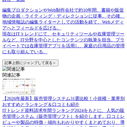
編集プロダクションやWeb制作会社で約10年間、書籍や販促
物の企画・ライティング・ディレクションに従事。その後、
地域情報誌の編集ライターとしての活動を経て、Webメディ
アへとフィールドを広げる。
現在はITトレンドにて、セキュリティツールや在庫管理ツー
ルなど、IT分野を中心としたコンテンツの執筆を担当。プラ
イベートでは在庫管理アプリを活用し、家庭の日用品の管理
にも取り組んでいる。
記事上部にジャンプして戻る＞
関連記事
【2026年最新】販売管理システム31選比較！小規模・業界別
おすすめとランキング＆口コミも紹介
ITトレンド資料請求年間ランキング2024をもとに、人気の販
売管理システム（販売管理ソフト）を紹介します。口コミレ
ビューや製品の特徴・傾向もわかりやすくまとめており、導