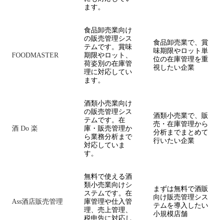
ます。
食品卸売業向け
の販売管理シス
食品卸売業で、賞
テムです。賞味
味期限やロット単
FOODMASTER
期限やロット、
位の在庫管理を重
荷姿別の在庫管
視したい企業
理に対応してい
ます。
酒類小売業向け
の販売管理シス
酒類小売業で、販
テムです。在
売・在庫管理から
酒 Do 楽
庫・販売管理か
分析までまとめて
ら業務分析まで
行いたい企業
対応していま
す。
無料で使える酒
類小売業向けシ
まずは無料で酒販
ステムです。在
向け販売管理シス
Ass酒店販売管理
庫管理や仕入管
テムを導入したい
理、売上管理、
小規模店舗
税申告に対応し