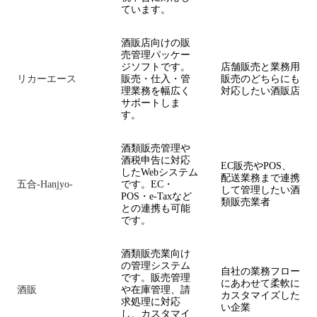
ています。
酒販店向けの販
売管理パッケー
ジソフトです。
店舗販売と業務用
リカーエース
販売・仕入・管
販売のどちらにも
理業務を幅広く
対応したい酒販店
サポートしま
す。
酒類販売管理や
酒税申告に対応
EC販売やPOS、
したWebシステム
配送業務まで連携
五合-Hanjyo-
です。EC・
して管理したい酒
POS・e-Taxなど
類販売業者
との連携も可能
です。
酒類販売業向け
の管理システム
自社の業務フロー
です。販売管理
にあわせて柔軟に
酒販
や在庫管理、請
カスタマイズした
求処理に対応
い企業
し、カスタマイ