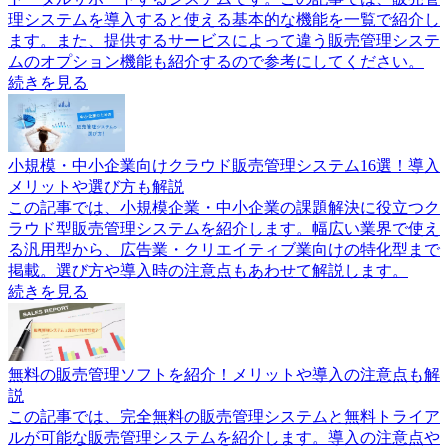
理システムを導入すると使える基本的な機能を一覧で紹介し
ます。また、提供するサービスによって違う販売管理システ
ムのオプション機能も紹介するので参考にしてください。
続きを見る
小規模・中小企業向けクラウド販売管理システム16選！導入
メリットや選び方も解説
この記事では、小規模企業・中小企業の課題解決に役立つク
ラウド型販売管理システムを紹介します。幅広い業界で使え
る汎用型から、広告業・クリエイティブ業向けの特化型まで
掲載。選び方や導入時の注意点もあわせて解説します。
続きを見る
無料の販売管理ソフトを紹介！メリットや導入の注意点も解
説
この記事では、完全無料の販売管理システムと無料トライア
ルが可能な販売管理システムを紹介します。導入の注意点や