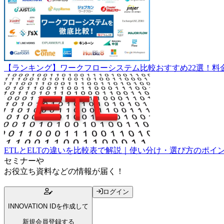
【ランキング】ワークフローシステム比較おすすめ22選！料
ETLとELTの違いを比較表で解説｜使い分け・選び方のポイ
セミナー
や
お役立ち資料
などの情報が届く！
ログイン
INNOVATION IDを作成して
新規会員登録する