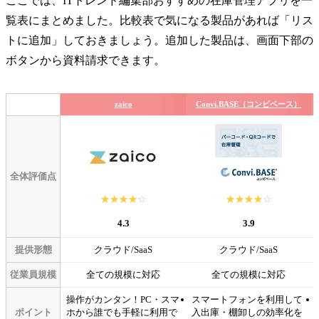
ここでは、ITトレンド編集部おすすめの在庫管理アプリを一
覧表にまとめました。比較表で気になる製品があれば「リス
トに追加」しておきましょう。追加した製品は、画面下部の
ボタンから資料請求できます。
zaico
Convi.BASE（コンビベース）
全体評価点
☆☆☆☆☆
★★★★★
☆☆☆☆☆
★★★★★
4.3
3.9
提供形態
クラウド/SaaS
クラウド/SaaS
従業員規模
全ての規模に対応
全ての規模に対応
操作がカンタン！PC・スマ
スマートフォンを利用して
ポイント
ホから誰でも手軽に利用で
入出庫・棚卸しの効率化を