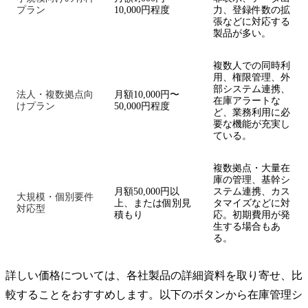
プラン
10,000円程度
力、登録件数の拡
張などに対応する
製品が多い。
複数人での同時利
用、権限管理、外
部システム連携、
法人・複数拠点向
月額10,000円〜
在庫アラートな
けプラン
50,000円程度
ど、業務利用に必
要な機能が充実し
ている。
複数拠点・大量在
庫の管理、基幹シ
月額50,000円以
ステム連携、カス
大規模・個別要件
上、または個別見
タマイズなどに対
対応型
積もり
応。初期費用が発
生する場合もあ
る。
詳しい価格については、各社製品の詳細資料を取り寄せ、比
較することをおすすめします。以下のボタンから在庫管理シ