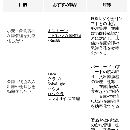
目的
おすすめ製品
特徴
POSレジや会計ソ
フトとの連携、
発注管理、在庫
小売・飲食店の
キントーン
数の即時確認な
在庫管理を効率
ユビレジ 在庫管理
どに対応し、店
化したい
zBox55
舗の在庫管理や
発注業務を効率
化できる
バーコード・QR
コードの読み取
zaico
り、入出庫履歴
クラプロ
倉庫・物流の入
の管理、棚卸
SokoLight
出庫や棚卸しを
し、在庫情報の
ハウメニ
効率化したい
共有などに対応
ロジクラ
し、倉庫や物流
スマホde在庫管理
現場の在庫管理
を効率化できる
備品や社内物品
の台帳管理、棚
卸し、アラート