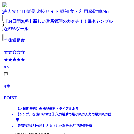
法人向けIT製品比較サイト
認知度・利用経験率No.1
売上拡大と生産性向上を同時に実現
顧客情報や案件情報の一元管理で効率的な営業活動を実現
【営業力・売上アップ】営業支援に活用できる営業名刺管
【勝負は顧客接点】6,000社採用のCRMツール
成長企業に最適・オールインワンCRM
全体満足度
【1万社導入】営業の見える化で営業組織力強化
【14日間無料】新しい営業管理のカタチ！！最もシンプル
資料請求リスト
理サービス
なSFAツール
0
件
全体満足度
全体満足度
全体満足度
全体満足度
☆☆☆☆☆
全体満足度
無料資料請求フォームへ
全体満足度
★★★★★
全体満足度
☆☆☆☆☆
☆☆☆☆☆
☆☆☆☆☆
☆☆☆☆☆
☆☆☆☆☆
4.8
ホーム
★★★★★
★★★★★
☆☆☆☆☆
★★★★★
★★★★★
★★★★★
☆☆☆☆☆
製品を探す
4.2
4.0
★★★★★
3.6
3.8
3.6
★★★★★
ランキングから探す
4.3
9
4.5
件
記事を読む
はじめての方へ
3049
2429
112
52
POINT
10
件
件
件
件
件
掲載について
ITトレンドへの掲載
1021
4
件
件
顧客情報を一元管理することで属人化させない顧客データベース
POINT
POINT
POINT
POINT
POINT
イベントでリード獲得
日々の営業活動データを記録し活用することで営業の質を向上
POINT
POINT
動画で学ぶ
現場を知り尽くした営業が監修した圧倒的に使いやすいUI
【手間なく顧客情報を共有】全社の接点情報を正確にデータ化
自社の業務にフィットする「案件管理」アプリをつくれる
定着率95％！定着支援の専門チームが課題に合わせて徹底支援。
セールス・サービス・メール配信を１つに集約
【AI秘書】が営業現場の一人ひとりをアシストする「真のSFA」
【定着しやすい日報・活動報告】商談内容を人物にひも付けて管
ノウハウ活用​で商談力を強化
6,000社超、185業種以上で採用されているCRM/SFA
統合された顧客データでビジネスの成長を実現
【日報型SFA】だから、一日一覧でデイリーに「営業の見える
顧客情報の手入力不要。名刺のスキャンで簡単・正確にデータ化
【14日間無料】全機能無料トライアルあり
IT製品比較TOP
理
プラグイン・連携サービスを組み合わせて業務がより効率的に
確かな効果。売上192%、営業会議時間1/6を実現するCRM/SFAツ
少数精鋭の成長企業が求める今すぐ役立つ機能
化」
人脈や有益な情報を手軽に共有！組織的な営業活動を支援
【シンプルな使いやすさ】入力補助で最小限の入力で最大限の効
営業支援
【アプローチ先の選定に役立つ】100万件超の企業情報を標準搭載
ール
【三種の神器】で顧客との関係性を可視化する「顧客の見える
アポイントや商談の記録を人物に紐づけて管理・見える化
果
SFA（営業支援システム）
化」
【特許取得AI分析】入力された報告をAIで感情分析
Sales Cloud