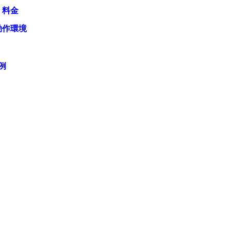
・料金
動作環境
例