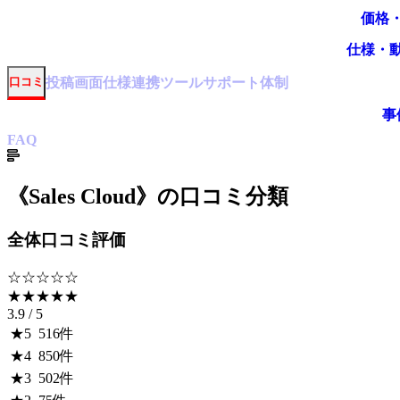
価格
仕様・
投稿
画面仕様
連携ツール
サポート体制
口コミ
事
FAQ
《
Sales Cloud
》の口コミ分類
全体口コミ評価
☆☆☆☆☆
★★★★★
3.9
/ 5
★
5
516
件
★
4
850
件
★
3
502
件