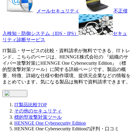
メールセキュリティ
不正侵
入検知・防御システム（IDS・IPS）
セキュ
リティ診断サービス
IT製品・サービスの比較・資料請求が無料でできる、ITトレ
ンド。こちらのページは、
HENNGE株式会社
の 『
組織のサ
イバー攻撃対策に
HENNGE One Cybersecurity Edition
』（
標
的型攻撃対策ツール
）に関する詳細ページです。製品の概
要、特徴、詳細な仕様や動作環境、提供元企業などの情報を
まとめています。気になる製品は無料で資料請求できます。
IT製品比較TOP
その他のセキュリティ
標的型攻撃対策ツール
HENNGE One Cybersecurity Edition
HENNGE One Cybersecurity Editionの評判・口コミ