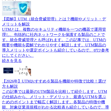
【図解】UTM（統合脅威管理）とは？機能やメリット・デ
メリットを解説
UTMとは、複数のセキュリティ機能を一つの機器で運用管
理し、包括的に社内ネットワークを保護する製品のことで
す。統合脅威管理とも呼ばれます。この記事では、UTMの
概要や機能を図解でわかりやすく解説します。UTM製品の
導入メリットや選定ポイントも紹介しているので、ぜひ参考
にしてください。
続きを見る
【2026年】UTMおすすめ６製品を機能や特徴で比較！選び
方も解説
この記事では最新のUTM製品を比較して紹介します。UTM
の仕組みから、メリット・デメリット、最適なUTMを選ぶ
ためのポイントまで幅広く解説します。各製品の特徴や機
能、対象従業員規模がわかる比較表も紹介しているので、導