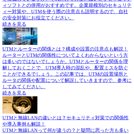
ィソフトとの併用がおすすめです。企業規模別のセキュリテ
ィー対策や、UTMを使う際の注意点も説明するので、自社
の安全対策にお役立てください。
続きを見る
UTMとルーターの関係とは？構成や設置の注意点も解説！
ルーターとUTMの関係性についてよくわからないという方
は多いのではないでしょうか。UTMとルーターの関係を理
解しておくことで、UTM導入時の混乱や、配置ミスを防ぐ
ことができるでしょう。この記事では、UTMの設置場所と
ルータの関係や配置について解説していきますので、参考に
してみてください。
続きを見る
UTMと無線LANの違いとは？セキュリティ対策での関係性
や導入事例も解説！
UTMと無線LANって何が違うの？と疑問に思った方も多い