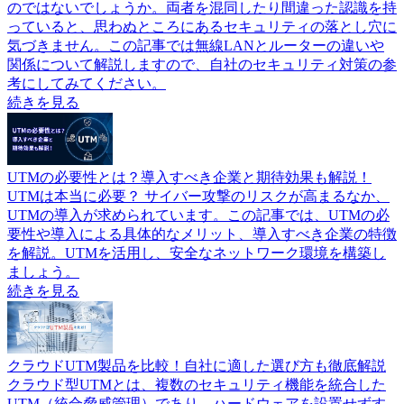
のではないでしょうか。両者を混同したり間違った認識を持
っていると、思わぬところにあるセキュリティの落とし穴に
気づきません。この記事では無線LANとルーターの違いや
関係について解説しますので、自社のセキュリティ対策の参
考にしてみてください。
続きを見る
UTMの必要性とは？導入すべき企業と期待効果も解説！
UTMは本当に必要？ サイバー攻撃のリスクが高まるなか、
UTMの導入が求められています。この記事では、UTMの必
要性や導入による具体的なメリット、導入すべき企業の特徴
を解説。UTMを活用し、安全なネットワーク環境を構築し
ましょう。
続きを見る
クラウドUTM製品を比較！自社に適した選び方も徹底解説
クラウド型UTMとは、複数のセキュリティ機能を統合した
UTM（統合脅威管理）であり、ハードウェアを設置せずす