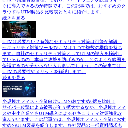
ぐに導入できるのが特徴です。この記事では、おすすめのク
ラウド型UTM製品を比較表とともに紹介します。
続きを見る
UTMは必要ない？有効なセキュリティ対策は可能か解説！
セキュリティ対策ツールのUTMは１つで複数の機能を持ち
ます。自社のセキュリティ対策としてUTMの導入を検討し
ているものの、本当に攻撃を防げるのか、どのような範囲を
保護するのか分からない人も多いでしょう。この記事では、
UTMの必要性やメリットを解説します。
続きを見る
小規模オフィス・企業向けUTMのおすすめ6選を比較！
サイバー攻撃による被害が年々拡大するなか、小規模オフィ
スや中小企業でもUTM導入によるセキュリティ対策強化が
進んでいます。この記事では、小規模オフィス・企業におす
すめのUTM製品を紹介します。各社製品の一括資料請求も