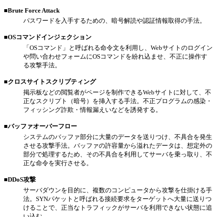
■Brute Force Attack
パスワードを入手するための、暗号解読や認証情報取得の手法。
■OSコマンドインジェクション
「OSコマンド」と呼ばれる命令文を利用し、Webサイトのログイン
や問い合わせフォームにOSコマンドを紛れ込ませ、不正に操作す
る攻撃手法。
■クロスサイトスクリプティング
掲示板などの閲覧者がページを制作できるWebサイトに対して、不
正なスクリプト（暗号）を挿入する手法。不正プログラムの感染・
フィッシング詐欺・情報漏えいなどを誘発する。
■バッファオーバーフロー
システムのバッファ部分に大量のデータを送りつけ、不具合を発生
させる攻撃手法。バッファの許容量から溢れたデータは、想定外の
部分で処理するため、その不具合を利用してサーバを乗っ取り、不
正な命令を実行させる。
■DDoS攻撃
サーバダウンを目的に、複数のコンピュータから攻撃を仕掛ける手
法。SYNパケットと呼ばれる接続要求をターゲットへ大量に送りつ
けることで、正当なトラフィックがサーバを利用できない状態に追
い込む。