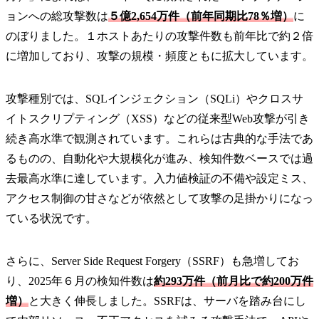
ョンへの総攻撃数は
５億2,654万件（前年同期比78％増）
に
のぼりました。１ホストあたりの攻撃件数も前年比で約２倍
に増加しており、攻撃の規模・頻度ともに拡大しています。
攻撃種別では、SQLインジェクション（SQLi）やクロスサ
イトスクリプティング（XSS）などの従来型Web攻撃が引き
続き高水準で観測されています。これらは古典的な手法であ
るものの、自動化や大規模化が進み、検知件数ベースでは過
去最高水準に達しています。入力値検証の不備や設定ミス、
アクセス制御の甘さなどが依然として攻撃の足掛かりになっ
ている状況です。
さらに、Server Side Request Forgery（SSRF）も急増してお
り、2025年６月の検知件数は
約293万件（前月比で約200万件
増）
と大きく伸長しました。SSRFは、サーバを踏み台にし