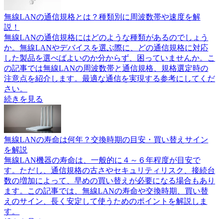
無線LANの通信規格とは？種類別に周波数帯や速度を解
説！
無線LANの通信規格にはどのような種類があるのでしょう
か。無線LANやデバイスを選ぶ際に、どの通信規格に対応
した製品を選べばよいのか分からず、困っていませんか。こ
の記事では無線LANの周波数帯と通信規格、規格選定時の
注意点を紹介します。最適な通信を実現する参考にしてくだ
さい。
続きを見る
無線LANの寿命は何年？交換時期の目安・買い替えサイン
を解説
無線LAN機器の寿命は、一般的に４～６年程度が目安で
す。ただし、通信規格の古さやセキュリティリスク、接続台
数の増加によって、早めの買い替えが必要になる場合もあり
ます。この記事では、無線LANの寿命や交換時期、買い替
えのサイン、長く安定して使うためのポイントを解説しま
す。