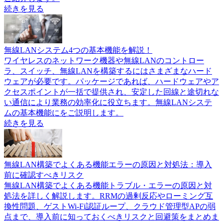
続きを見る
無線LANシステム4つの基本機能を解説！
ワイヤレスのネットワーク機器や無線LANのコントロー
ラ、スイッチ、無線LANを構築するにはさまざまなハード
ウェアが必要です。パッケージであれば、ハードウェアやア
クセスポイントが一括で提供され、安定した回線と途切れな
い通信により業務の効率化に役立ちます。無線LANシステ
ムの基本機能にをご説明します。
続きを見る
無線LAN構築でよくある機能エラーの原因と対処法：導入
前に確認すべきリスク
無線LAN構築でよくある機能トラブル・エラーの原因と対
処法を詳しく解説します。RRMの過剰反応やローミング互
換性問題、ゲストWi-Fi認証ループ、クラウド管理型APの弱
点まで、導入前に知っておくべきリスクと回避策をまとめま