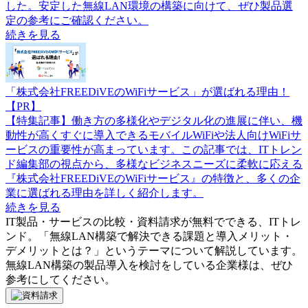
した。安定した無線LAN環境の構築に向けて、ぜひ製品選
定の参考にご確認ください。
続きを見る
「株式会社FREEDiVEのWiFiサービス」が選ばれる理由！
【PR】
【特集記事】働き方の多様化やデジタル化の進展に伴い、機
動性が高くすぐに導入できるモバイルWiFiや法人向けWiFiサ
ービスの重要性が高まっています。この記事では、ITトレン
ド編集部の視点から、多様なビジネスニーズに柔軟に応える
『株式会社FREEDiVEのWiFiサービス』の特徴と、多くの企
業に選ばれる理由を詳しく紹介します。
続きを見る
IT製品・サービスの比較・資料請求が無料でできる、ITトレ
ンド。「
無線LAN構築で解決できる課題と導入メリット・
デメリットとは？
」というテーマについて解説しています。
無線LAN構築
の製品導入を検討をしている企業様は、ぜひ
参考にしてください。