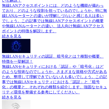
いも解説！
無線LANアクセスポイントには、どのような機能が備わっ
ており、どのような役割を担っているのでしょうか。特に無
線LANルーターとの違いが理解しづらいと感じる人は多い
でしょう。この記事では無線LANアクセスポイントの概要
や無線LANルーターとの違い、法人向け無線LANアクセス
ポイントの特徴を解説します。
続きを見る
無線LANセキュリティの認証、暗号化とは？種類や概要、
特徴を一挙解説！
無線LANセキュリティにおける「認証」や「暗号化」はど
のような技術なのでしょうか。さまざまな規格や方式がある
ため、整理して理解できていない人も多いでしょう。この記
事では無線LANセキュリティにおける「認証」と「暗号
化」の概要と、それぞれの種類を紹介します。強固なセキュ
リティ環境を整備する参考にしてください。
続きを見る