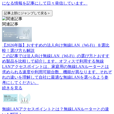
になる情報を記事にして日々発信しています。
記事上部にジャンプして戻る＞
関連記事
【2026年版】おすすめの法人向け無線LAN（Wi-Fi）８選比
較！選び方も解説
この記事では法人向け無線LAN（Wi-Fi）の選び方とおすす
め製品を比較して紹介します。オフィスで利用する無線
LANアクセスポイントは、家庭用の無線LANルーターとは
求められる速度や利用可能台数、機能が異なります。それぞ
れの違いを理解して自社に最適な無線LANを選べるよう参
考にしてください。
続きを見る
無線LANアクセスポイントとは？無線LANルーターとの違