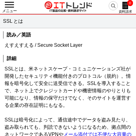
0
戻る
メニュー
資料請求
カテゴリーから探す
SSL とは
人事・労務
人事システム / eラーニング / 勤怠管理・就業管理 / 【旧】人事評価システム / 給与明細電子化 / 経費精算システム / 給与計算システム / タレントマネジメント / シフト管理・人員計画（WFM） / 人事評価システム / 採用管理・選考管理システム / 健康管理システム / マイナンバー管理システム / 経費精算システム クラウド / 労務管理システム / eラーニングコンテンツ作成・提供 / 従業員満足度調査（ES調査） / 給与前払いサービス / Web面接・オンライン面接 / 離職防止・定着率向上ツール / 年末調整支援システム / 目標管理システム / 人事コンサルティング / メンタルヘルス・ストレスチェック / 1on1ツール / 採用サイト作成ツール / リファレンスチェックサービス / 反社チェックツール / リファラル採用ツール / 出張管理システム(BTM) / スキル管理システム / フリーランス管理システム / 組織診断サービス / CLM（契約ライフサイクルマネジメント） / 中途採用支援サービス / 新卒採用支援サービス / デジタル給与ソリューション
読み／英語
基幹統合
えすえすえる / Secure Socket Layer
ERP / SCM / EAI / ERP クラウド / 美容クリニック支援サービス / アパレル業支援システム
会計
詳細
会計ソフト / 固定資産管理 / IT資産管理 / 債務管理・債権管理 / 予算管理 / 会計ソフト クラウド / 請求書受取サービス / 経営管理システム / 連結会計システム / リース資産管理システム / 電子マネー送金代行 / 振込代行サービス
SSLとは、米ネットスケープ・コミュニケーションズ社が
AIサービス
AI-OCR / AI翻訳（自動翻訳）ツール / AIコンサルティング / AI契約書レビューサービス / AIライティングサービス / 生成AI開発サービス / 生成AI導入サービス / 医療向け生成AIサービス / AI開発サービス / AI導入サービス / 医療向けAIサービス / AIエージェント / AI電話自動応答サービス / 経理AIエージェント / 専用AI構築プラットフォーム
開発したセキュリティ機能付きのプロトコル（規約）。情
報を暗号化して安全に送受信できる。SSLを導入すること
販売
販売管理 / POSシステム / 電子帳票システム / 帳票電子化 / 見積管理 / 店舗管理 / Web請求書・クラウド請求書 / 販売管理 クラウド / 販売管理 パッケージ / 販売管理 製造業 / 販売管理 医薬品 / 販売管理 商社・卸売 / 帳票クラウドサービス / サブスクリプション管理システム / 越境EC
で、ネット上でクレジットカードや機密情報のやりとりも
生産
可能になり、情報の保守だけでなく、そのサイトを運営す
生産管理 / PLM / プロジェクト管理 / 原価管理 / 図面管理（EDM） / PDM / 部品管理（BOM） / 工程管理 / 工事管理 / 温湿度管理システム / CO2排出量管理システム / 商品情報管理システム（PIM） / BOM/BOP生成・変換エンジン
る企業の存在証明にもなる。
在庫・購買
EDI / 在庫管理 / 需要予測 / 購買管理 / 受発注システム / 電子契約システム / 見積査定システム / 病院在庫管理システム（SPD）
SSLは暗号化によって、通信途中でデータを盗み見たり、
物流・倉庫
盗み取られても、判読できないようになるため、拠点間の
物流管理 / 倉庫管理（WMS） / 配送管理システム / ピッキングシステム / 物流代行 / バース管理システム / 送り状発行システム
ネットワークであるVPNや
メール添付では不便な大容量の