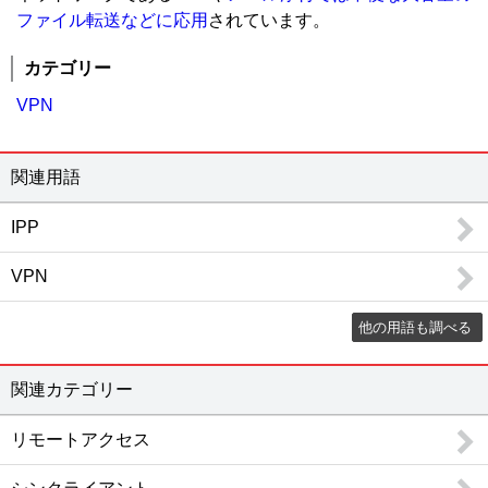
情報共有
ファイル転送などに応用
されています。
グループウェア / ナレッジマネジメント / 文書管理 / エンタープライズサーチ / 社内SNS・ビジネスチャット / ファイル転送 / FAQシステム / レポーティングツール / ペーパーレス会議 / コラボレーションツール / 契約書管理システム / マニュアル作成ツール / 議事録作成ツール / 音声認識ソフト / 会議効率化ツール / 社内ポータル / 文字起こしツール / カレンダーツール / 社内掲示板 / 位置情報管理システム
ビジネスプロセス
カテゴリー
ワークフロー / BPM / RPAツール / タスク管理ツール / 業務可視化ツール / 会議室予約システム / XR（AR・VR・MR）システム / バーチャルオフィスツール / 施工管理サービス / インバウンド支援 / M&A・事業承継コンサル / 歯科クリニック支援サービス / IT点呼システム / 貿易管理システム / 内部監査
VPN
営業支援
SFA / オンライン商談システム / セールスイネーブルメントツール
顧客管理
関連用語
CRM / 名刺管理 / 与信管理 / コールセンターシステム / 電子カルテ / 会員管理・ポイント管理 / VOC（顧客の声） / キャンペーンマネジメント / 電子カルテ 大病院 / 電子カルテ 中小病院 / 電子カルテ 有床クリニック / 電子カルテ 無床クリニック / 電子カルテ 在宅 / IVR / カスタマーサクセスツール / 日程調整ツール / 店舗アプリ作成ツール / ホテル・宿泊施設向けシステム（PMS） / ボイスボット / 介護ソフト / LINE予約 / 民泊運営支援サービス
メール・FAX・SMS
IPP
メール配信システム / メールセキュリティ / スパム対策 / メールアーカイブ / FAX配信 / メール共有 / メール誤送信対策 / メール暗号化 / クラウドメール / SMS送信サービス / メールリレーサービス / CPaaS
マーケティング
VPN
レコメンドエンジン / マーケティングオートメーションツール / コンテンツマーケティング / Web接客ツール / サイト離脱防止（ポップアップ）ツール / メールマーケティングシステム / SEOツール / SNS管理ツール / ABテストツール / フォーム作成ツール / 広告運用ツール / ヒートマップツール / CDP（カスタマーデータプラットフォーム） / MEOツール / アプリ解析ツール / プッシュ通知サービス / LINEマーケティングツール / ランディングページ作成ツール（LP作成ツール） / MEO対策サービス / マーケティングツール / LLMO対策サービス
データ蓄積・分析
他の用語も調べる
BIツール / テキストマイニング / DWH / データマイニング / ETL / 商圏分析・エリアマーケティング / ソーシャル分析 / BIツール クラウド / BIツール導入・活用支援 / DMP / SaaS管理システム / 機械学習（マシンラーニング） / 企業データベース / 予測分析ツール / Webサイト翻訳ツール / 脱炭素支援サービス / 広告効果測定
WEB
CMS / アクセス解析 / ECサイト構築 / 動画配信システム / オンライン決済システム / 予約システム / EC管理ソフト / ショッピングカート / チャット接客ツール / チャットボット / Webコンサルティング / ノーコード・ローコード開発 / イベント管理システム / ネットショップ管理システム / サイト内検索ツール / Webデザインツール / EFOツール
関連カテゴリー
通信インフラ
VPN / IP電話 / CDN / マルチホーミング / WAN / PBX / WAN高速化 / VPN 海外・国際 / 法人携帯 / 法人向けポケットWifi
リモートアクセス
ハードウェアインフラ
ストレージ / サーバ / シンクライアント / KVMスイッチ / UPS / PDU