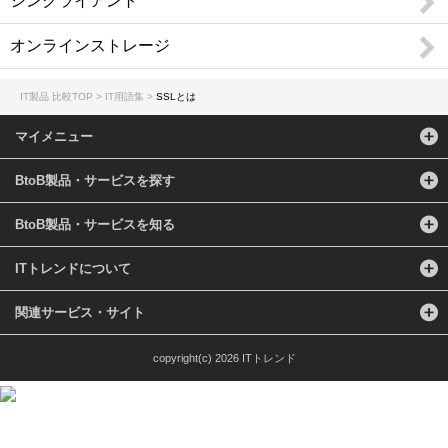
シンクライアント
ネットワークインフラ
CTI / ロードバランサ / 電話会議 / リモートアクセス / ネットワーク機器 / テレビ会議 / Web会議 / 無線LAN構築 / アプリケーションデリバリコントローラ / ウェビナー・Webセミナーツール / 法人PC
オンラインストレージ
ネットワークセキュリティ
ファイアウォール / WAF / 不正侵入検知・防御システム（IDS・IPS） / ネットワーク暗号化 / DDoS対策 / 検疫ネットワーク / サイバー攻撃対策 / アクセスコントロール / Web改ざん検知 / EDR / ゼロトラスト・セキュリティ / クラウドセキュリティ / CASB / 情報漏洩対策サービス / 第三者保守 (EOSL保守) / ASM
IT製品 比較TOP
IT用語集
SSLとは
その他のセキュリティ
ウィルス対策 / セキュリティ診断 / 暗号化 / フィルタリングソフト / 入退室管理 / セキュリティシステム / 印刷セキュリティ / DLP / UTM（統合脅威管理） / コピー防止 / 標的型攻撃対策 / ハードディスク暗号化 / USBメモリ暗号化 / ファイル暗号化 / マイナンバーセキュリティ / 防犯カメラ・監視カメラ / 風評被害対策サービス / データレスクライアント
マイメニュー
データセンター
データセンターソリューション / ホスティング / ハウジング
BtoB製品・サービスを探す
データ管理
BtoB製品・サービスを知る
データベース / BCP（事業継続計画）対策ソリューション / データバックアップ / データ軽量化・データ最適化 / クラスタリング / データレプリケーション / データベースセキュリティ / PCバックアップソフト / データ消去ソフト / 不動産業務支援システム
運用管理
ITトレンドについて
統合運用管理 / ログ管理 / サービスデスク / MDM（モバイル端末管理） / フォレンジック / コンフィグ管理 / LCMサービス / ジョブ管理 / クライアントPC管理 / APMツール / 飲食業支援システム / ヘルプデスクサービス / PSI管理
設計開発
関連サービス・サイト
開発ツール / CAD / オフショア開発 / 超高速開発 / 3D CADソフト / 統合開発環境（IDE） / スマホアプリ開発ツール / CAEソフト / CI/CDツール / バージョン管理システム / 設備保全管理システム（CMMS） / 受託開発 / 図面比較システム
仮想化
copyright(c) 2026 ITトレンド
サーバ仮想化 / ストレージ仮想化 / デスクトップ仮想化 / アプリケーション仮想化 / ネットワーク仮想化
クラウド
クラウド構築 / オンラインストレージ / IaaS / PaaS / クラウドサーバー / iPaaS
監視