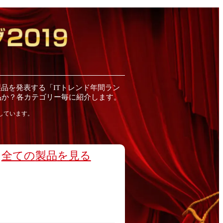
製品
を発表する「ITトレンド
年間
ラン
品
か？各カテゴリー毎に紹介します。
しています。
全ての
製品
を見る