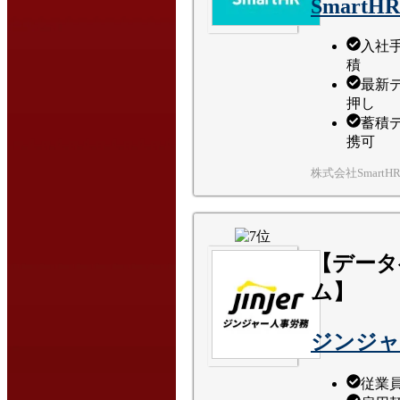
SmartHR
入社
積
最新
押し
蓄積
携可
株式会社SmartH
【データ
ム】
ジンジャ
従業