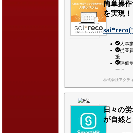
簡単操作
を実現！
sai*re
人事
従業
援
評価
ート
株式会社アクテ
日々の労
が自然と