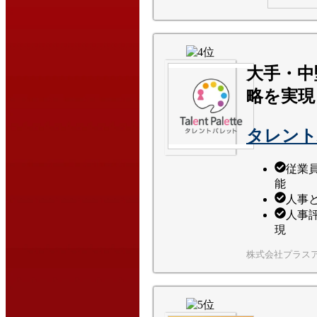
大手・中
略を実現
タレント
従業
能
人事
人事
現
株式会社プラス