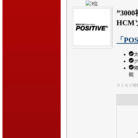
”30
HCM
「POS
能
スミセイ情