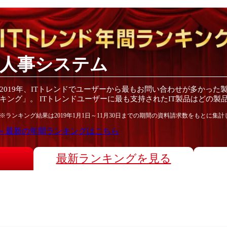
人事システム
2019
年
、ITトレンドでユーザーから最もお問い合わせが多かった
キング」。 ITトレンドユーザーに最も支持されたIT
製品
はどの
製
※ランキング結果は
2019
年1月1日～
11月30日
までの期間の資料請求数をもとに集計
» 最新の
年間
ランキングはこちら
最新ランキングを見る