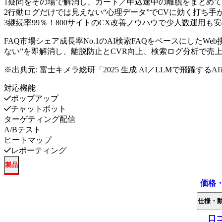
1
疑問をその場で解消し、カート／申込途中の離脱をまとめて
2
行動ログだけでは見えない“心理データ”でCVに効く打ち手
3
継続率99％！800サイトのCX改善ノウハウで少人数運用も
FAQ市場シェア成長率No.1のAI検索FAQをベースにしたWeb接客ツ
ない”を即解消し、離脱防止とCVR向上、検索ログ分析で売
※出典元:
富士キメラ総研「2025 生成 AI／LLMで飛躍するA
対応機能
ポップアップ
チャットボット
ターゲティング配信
A/Bテスト
ヒートマップ
レポーティング
製品
価格
仕様・
口