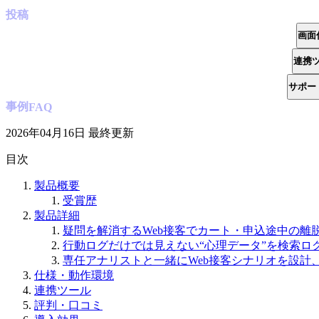
投稿
画面
連携
サポー
事例
FAQ
2026年04月16日
最終更新
目次
製品概要
受賞歴
製品詳細
疑問を解消するWeb接客でカート・申込途中の離
行動ログだけでは見えない“心理データ”を検索ロ
専任アナリストと一緒にWeb接客シナリオを設計
仕様・動作環境
連携ツール
評判・口コミ