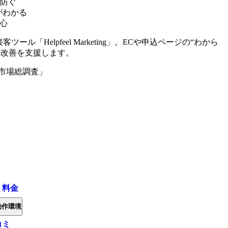
防ぐ
がわかる
安心
ール「Helpfeel Marketing」。ECや申込ページの“わから
上改善を支援します。
I市場総調査」
・料金
動作環境
コミ