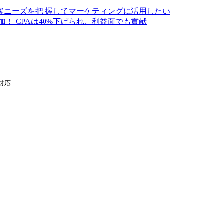
客ニーズを把 握してマーケティングに活⽤したい
！ CPAは40%下げられ、利益面でも貢献
対応