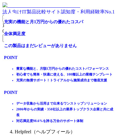
法人向けIT製品比較サイト
認知度・利用経験率No.1
データ活用で売上に貢献するWeb接客ツール
全体満足度
充実の機能と月1万円からの優れたコスパ
資料請求リスト
0
件
全体満足度
この製品はまだレビューがありません
全体満足度
無料資料請求フォームへ
☆☆☆☆☆
POINT
この製品はまだレビューがありません
ホーム
★★★★★
製品を探す
顧客のあらゆる瞬間をAIとデータでパーソナライズ
POINT
4.2
ランキングから探す
嗜好をリアルタイムで見極め、お客様に寄り添うレコメンドが可
記事を読む
能
豊富な機能と、月額1万円からの優れたコストパフォーマンス
あらゆるデータを分析し、キャンペーン効果の最大化が実現
初心者でも簡単・快適に使える、100種以上の業種テンプレート
はじめての方へ
12
件
充実の無償サポート！トライアルから施策成功まで徹底支援
掲載について
ITトレンドへの掲載
POINT
イベントでリード獲得
動画で学ぶ
データ収集から活用まで出来るワンストップソリューション
2006年からの実績・350社以上の業界トップクラス企業と共に成
IT製品比較TOP
長
マーケティング
対応満足度98.6%を誇る万全のサポート体制
Web接客ツール
Helpfeel（ヘルプフィール）