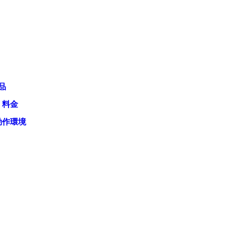
品
・料金
動作環境