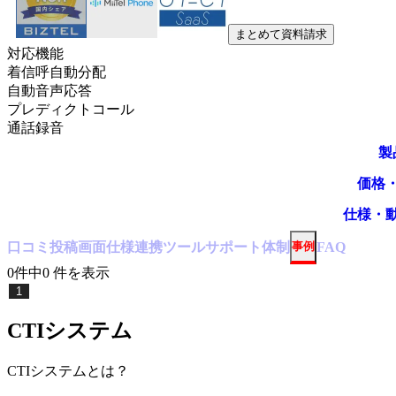
まとめて資料請求
対応機能
着信呼自動分配
自動音声応答
プレディクトコール
通話録音
製
価格
仕様・
口コミ
投稿
画面仕様
連携ツール
サポート体制
事例
FAQ
0
件中
0
件
を表示
1
CTIシステム
CTIシステム
とは？