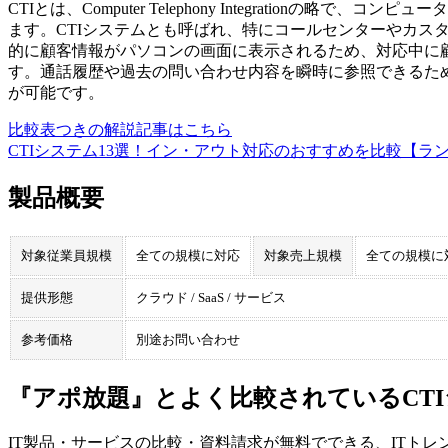
CTIとは、Computer Telephony Integrationの
ます。CTIシステムとも呼ばれ、特にコールセンターやカス
的に顧客情報がパソコンの画面に表示されるため、対応中に
す。通話履歴や過去の問い合わせ内容を瞬時に参照できるた
が可能です。
比較表つきの解説記事はこちら
CTIシステム13選！イン・アウト対応のおすすめを比較【ラ
製品概要
対象従業員規模
全ての規模に対応
対象売上規模
全ての規模に
提供形態
クラウド / SaaS / サービス
参考価格
別途お問い合わせ
『アポ放題』とよく比較されているCT
IT製品・サービスの比較・資料請求が無料でできる、ITトレ