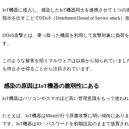
IoT機器に侵入し、感染したIoT機器同士を連携させて１
指示を出すことでDDoS（Distributed Denial of Service att
DDoS攻撃とは、乗っ取った機器を利用して攻撃対象に負
す。
このような被害を招くマルウェアは以前から知られていました。
も停止させ得ることから注目されています。
感染の原因はIoT機器の脆弱性にある
IoT機器はパソコンやスマホほど高い管理意識をもって使わ
たとえば、IoT機器はMiraiが行う辞書攻撃に弱い傾向に
です。IoT機器はID・パスワードを初期設定のままで放置