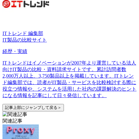
ITトレンド 編集部
IT製品の比較サイト
経歴・実績
ITトレンドはイノベーションが2007年より運営している法人
向けIT製品の比較・資料請求サイトです。累計訪問者数
2,000万人以上、3,750製品以上を掲載しています。ITトレン
ド編集部では、読者がIT製品・サービスを比較検討する際に
役立つ情報や、システムを活用した社内の課題解決のヒント
になる情報を記事にして日々発信しています。
記事上部にジャンプして戻る＞
関連記事