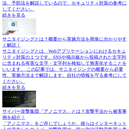
法、予防法を解説しているので、セキュリティ対策の参考に
してください。
続きを見る
サニタイジングとは？概要から実施方法を簡単に分かりやす
く解説！
サニタイジングとは、Webアプリケーションにおけるセキュ
リティ対策の１つです。SNSや掲示板から投稿された文字列
に含まれる有害な文字・文字列を検知して無害化することを
いいます。 この記事では、サニタイジングの概要から必要
性、実施方法まで解説します。自社の情報を守る参考にして
ください。
続きを見る
サイバー攻撃集団「アノニマス」とは？攻撃手法から被害事
例を紹介！
「アノニマス」をご存じでしょうか。彼らはインターネット