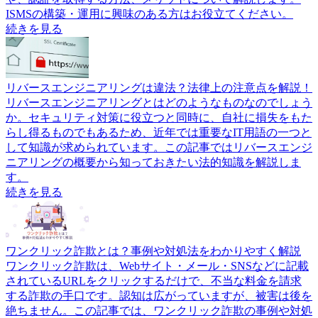
ISMSの構築・運用に興味のある方はお役立てください。
続きを見る
リバースエンジニアリングは違法？法律上の注意点を解説！
リバースエンジニアリングとはどのようなものなのでしょう
か。セキュリティ対策に役立つと同時に、自社に損失をもた
らし得るものでもあるため、近年では重要なIT用語の一つと
して知識が求められています。この記事ではリバースエンジ
ニアリングの概要から知っておきたい法的知識を解説しま
す。
続きを見る
ワンクリック詐欺とは？事例や対処法をわかりやすく解説
ワンクリック詐欺は、Webサイト・メール・SNSなどに記載
されているURLをクリックするだけで、不当な料金を請求
する詐欺の手口です。認知は広がっていますが、被害は後を
絶ちません。この記事では、ワンクリック詐欺の事例や対処