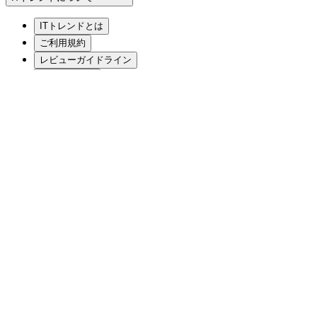
ITトレンドとは
ご利用規約
レビューガイドライン
編集ポリシー
プライバシーポリシー
クッキーポリシー
運営会社
サイトマップ
お問い合わせ
関連サービス・サイト
List Finder
Urumo!
bizplay
Sales Doc
Copyright (C)
2026
ITトレンド