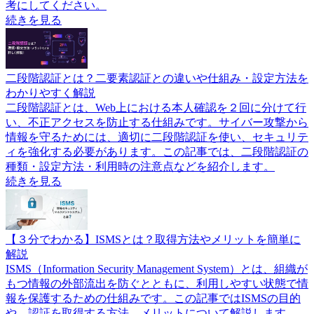
考にしてください。
続きを見る
二段階認証とは？二要素認証との違いや仕組み・設定方法を
わかりやすく解説
二段階認証とは、Web上における本人確認を２回に分けて行
い、不正アクセスを防止する仕組みです。サイバー攻撃から
情報を守るためには、適切に二段階認証を使い、セキュリテ
ィを強化する必要があります。この記事では、二段階認証の
種類・設定方法・利用時の注意点などを紹介します。
続きを見る
【３分でわかる】ISMSとは？取得方法やメリットを簡単に
解説
ISMS（Information Security Management System）とは、組織が
もつ情報の外部流出を防ぐとともに、利用しやすい状態で情
報を保護するための仕組みです。この記事ではISMSの目的
や、認証を取得する方法、メリットについて解説します。