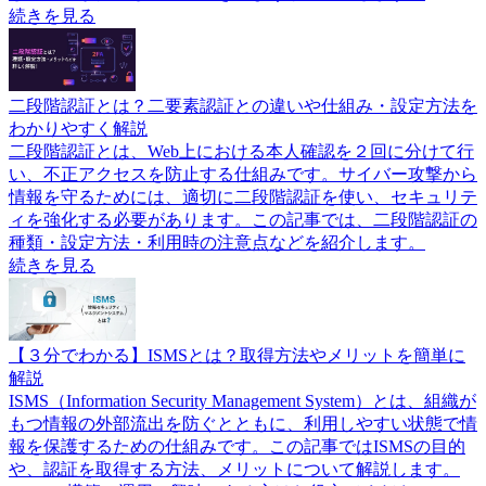
続きを見る
二段階認証とは？二要素認証との違いや仕組み・設定方法を
わかりやすく解説
二段階認証とは、Web上における本人確認を２回に分けて行
い、不正アクセスを防止する仕組みです。サイバー攻撃から
情報を守るためには、適切に二段階認証を使い、セキュリテ
ィを強化する必要があります。この記事では、二段階認証の
種類・設定方法・利用時の注意点などを紹介します。
続きを見る
【３分でわかる】ISMSとは？取得方法やメリットを簡単に
解説
ISMS（Information Security Management System）とは、組織が
もつ情報の外部流出を防ぐとともに、利用しやすい状態で情
報を保護するための仕組みです。この記事ではISMSの目的
や、認証を取得する方法、メリットについて解説します。