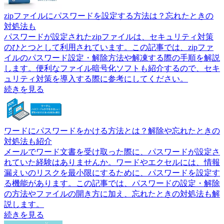
zipファイルにパスワードを設定する方法は？忘れたときの
対処法も
パスワードが設定されたzipファイルは、セキュリティ対策
のひとつとして利用されています。この記事では、zipファ
イルのパスワード設定・解除方法や解凍する際の手順を解説
します。便利なファイル暗号化ソフトも紹介するので、セキ
ュリティ対策を導入する際に参考にしてください。
続きを見る
ワードにパスワードをかける方法とは？解除や忘れたときの
対処法も紹介
メールでワード文書を受け取った際に、パスワードが設定さ
れていた経験はありませんか。ワードやエクセルには、情報
漏えいのリスクを最小限にするために、パスワードを設定す
る機能があります。この記事では、パスワードの設定・解除
の方法やファイルの開き方に加え、忘れたときの対処法も解
説します。
続きを見る