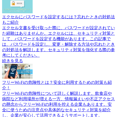
エクセルにパスワードを設定するには？忘れたときの対処法
もご紹介
エクセル文書を受け取った際に、パスワードが設定されてい
た経験はありませんか。エクセルには、セキュリティ対策と
して、パスワードを設定する機能があります。この記事で
は、パスワードを設定し、変更・解除する方法や忘れたとき
の対処法を解説します。セキュリティ対策を強化する際の参
考にしてください。
続きを見る
フリーWi-Fiの危険性とは？安全に利用するための対策も紹
介！
フリーWi-Fiの危険性について詳しく解説します。飲食店や
病院など利用場所が増える一方、情報漏えいや不正アクセス
の懸念からフリーWi-Fiの利用を控える企業もあります。安
全に使うための注意点や具体的なセキュリティ対策を紹介
し、企業が安心して活用できるようサポートします。