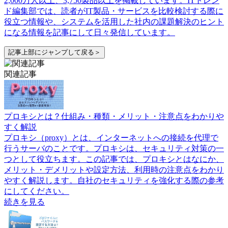
2,000万人以上、3,750製品以上を掲載しています。ITトレン
ド編集部では、読者がIT製品・サービスを比較検討する際に
役立つ情報や、システムを活用した社内の課題解決のヒント
になる情報を記事にして日々発信しています。
記事上部にジャンプして戻る＞
関連記事
プロキシとは？仕組み・種類・メリット・注意点をわかりや
すく解説
プロキシ（proxy）とは、インターネットへの接続を代理で
行うサーバのことです。プロキシは、セキュリティ対策の一
つとして役立ちます。この記事では、プロキシとはなにか、
メリット・デメリットや設定方法、利用時の注意点をわかり
やすく解説します。自社のセキュリティを強化する際の参考
にしてください。
続きを見る