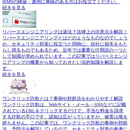
ISMSの構築・運用に興味のある方はお役立てください。
続きを見る
リバースエンジニアリングは違法？法律上の注意点を解説！
リバースエンジニアリングとはどのようなものなのでしょう
か。セキュリティ対策に役立つと同時に、自社に損失をもた
らし得るものでもあるため、近年では重要なIT用語の一つと
して知識が求められています。この記事ではリバースエンジ
ニアリングの概要から知っておきたい法的知識を解説しま
す。
続きを見る
ワンクリック詐欺とは？事例や対処法をわかりやすく解説
ワンクリック詐欺は、Webサイト・メール・SNSなどに記載
されているURLをクリックするだけで、不当な料金を請求
する詐欺の手口です。認知は広がっていますが、被害は後を
絶ちません。この記事では、ワンクリック詐欺の事例や対処
法、予防法を解説しているので、セキュリティ対策の参考に