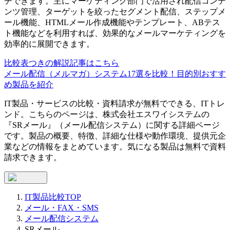
チできます。主にマーケティング部門で活用され配信コンテ
ンツ管理、ターゲットを絞ったセグメント配信、ステップメ
ール機能、HTMLメール作成機能やテンプレート、ABテス
ト機能などを利用すれば、効果的なメールマーケティングを
効率的に展開できます。
比較表つきの解説記事はこちら
メール配信（メルマガ）システム17選を比較！目的別おすす
め製品を紹介
IT製品・サービスの比較・資料請求が無料でできる、ITトレ
ンド。こちらのページは、
株式会社エスワイシステム
の
『
SRメール
』（
メール配信システム
）に関する詳細ページ
です。製品の概要、特徴、詳細な仕様や動作環境、提供元企
業などの情報をまとめています。気になる製品は無料で資料
請求できます。
IT製品比較TOP
メール・FAX・SMS
メール配信システム
SRメール