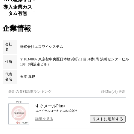
導入企業カス
-
タム有無
企業情報
会社
株式会社エスワイシステム
名
〒103-0007 東京都中央区日本橋浜町2丁目31番1号 浜町センタービル
住所
10F（明治座ビル）
代表
玉本 真也
者名
最新の資料請求ランキング
8月3日(月)
更新
第
1
位
すぐメールPlus+
スパイラルローキャス株式会社
リストに追加する
詳細を見る