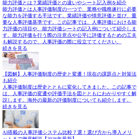
能力評価とは？業績評価との違いやシート記入例を紹介
能力評価とは人事評価制度の一つで、業務や職務遂行に必要
な能力を評価する手法です。業績評価や情意評価と並び、重
要な人事評価基準です。この記事では、人事評価における能
力評価の項目や、能力評価シートの記入例について紹介しま
す。能力評価を行う際の注意点や公平に評価するための工夫
も解説するので、人事評価の際に役立ててください。
続きを見る
【図解】人事評価制度の歴史と変遷！現在の課題点と対策法
も紹介
人事評価制度は歴史とともに変化してきました。この記事で
は、人事評価の変遷や評価手法を図とともにわかりやすく解
説します。海外の最新の評価制度についても紹介します。
続きを見る
AI搭載の人事評価システム比較７選！選び方から導入メリ
ットまで徹底解説【2026年最新】