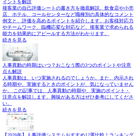
イントを解説
接客業の自己評価シートの書き方を徹底解説。飲食店や小売
店、ホテル、コールセンターなど職種別の具体的なコメント
例文と、評価を高めるポイントを紹介します。お客様対応力
やチームワーク、臨機応変な対応など、接客業で求められる
能力を効果的にアピールする方法がわかります。
続きを見る
人事異動の時期はいつ？おこなう際の3つのポイントや注意
点も解説
人事異動は、いつ実施されるのでしょうか。また、内示され
る時期や、実施するときのポイントが、気になっていません
か。 この記事では、人事異動の時期や、実施のポイント・
注意点を解説します。興味がある方はぜひ参考にしてくださ
い。
続きを見る
【2026年】人事評価システムおすすめ12選比較！ランキング