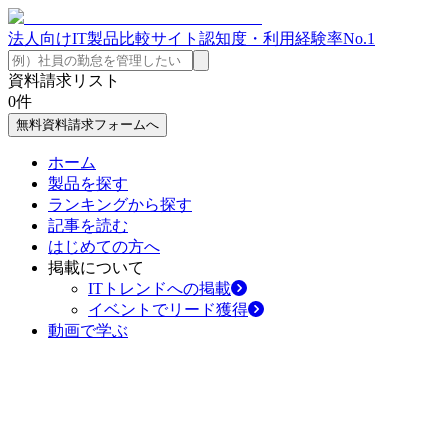
法人向けIT製品比較サイト
認知度・利用経験率No.1
資料請求リスト
0
件
無料資料請求フォームへ
ホーム
製品を探す
ランキングから探す
記事を読む
はじめての方へ
掲載について
ITトレンドへの掲載
イベントでリード獲得
動画で学ぶ