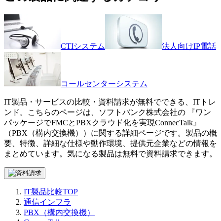
CTIシステム
法人向けIP電話
コールセンターシステム
IT製品・サービスの比較・資料請求が無料でできる、ITトレ
ンド。こちらのページは、
ソフトバンク株式会社
の 『
ワン
パッケージでFMCとPBXクラウド化を実現
ConnecTalk
』
（
PBX（構内交換機）
）に関する詳細ページです。製品の概
要、特徴、詳細な仕様や動作環境、提供元企業などの情報を
まとめています。気になる製品は無料で資料請求できます。
IT製品比較TOP
通信インフラ
PBX（構内交換機）