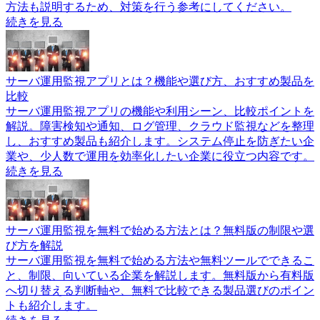
方法も説明するため、対策を行う参考にしてください。
続きを見る
サーバ運用監視アプリとは？機能や選び方、おすすめ製品を
比較
サーバ運用監視アプリの機能や利用シーン、比較ポイントを
解説。障害検知や通知、ログ管理、クラウド監視などを整理
し、おすすめ製品も紹介します。システム停止を防ぎたい企
業や、少人数で運用を効率化したい企業に役立つ内容です。
続きを見る
サーバ運用監視を無料で始める方法とは？無料版の制限や選
び方を解説
サーバ運用監視を無料で始める方法や無料ツールでできるこ
と、制限、向いている企業を解説します。無料版から有料版
へ切り替える判断軸や、無料で比較できる製品選びのポイン
トも紹介します。