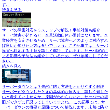
す。
続きを見る
サーバの障害対応を３ステップで解説！事前対策も紹介
サーバ障害が起きると、企業活動自体が困難になります。企
業経営を安定させるため、サーバ障害へどのように対応すれ
ば良いか知りたい方は多いでしょう。この記事では、サーバ
障害へ対応する手順を詳しく解説しています。サーバ障害に
よる影響や予防法も紹介しているため、ぜひ参考にしてくだ
さい。
続きを見る
サーバーダウンとは？未然に防ぐ方法をわかりやすく解説
サーバーがダウンしたときの具体的な原因を、詳しく知りた
いと考えていませんか。原因がわからないと、サーバーの復
旧ができずに戸惑ってしまいますよね。 この記事では、サ
ーバーダウンの概要と原因について解説します。未然に防ぐ