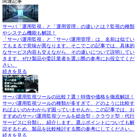
関連記事
サーバ「運用監視」と「運用管理」の違いとは？監視の種類
やシステム機能も解説！
「サーバ運用監視」と「サーバ運用管理」は、名前は似てい
てもまるで意味が異なります。そこでこの記事では、具体的
なサービス内容も交えながら、その違いについて説明してい
きます。ぜひ製品や委託業者を選ぶ際の参考にお役立てくだ
さい。
続きを見る
サーバ運用監視ツールの比較７選！特徴や価格を徹底解説！
サーバ運用監視ツールの種類が多すぎて、どのように比較す
ればよいのかわからず困っていませんか。この記事では、お
すすめのサーバ運用監視ツールを総合型・クラウド型・代行
サービスに分類し、紹介します。選ぶポイントについても解
説するため、製品を比較検討する際の参考にしてください。
続きを見る