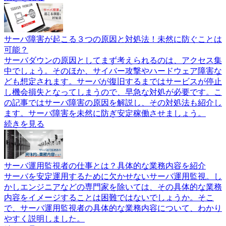
サーバ障害が起こる３つの原因と対処法！未然に防ぐことは
可能？
サーバダウンの原因としてまず考えられるのは、アクセス集
中でしょう。そのほか、サイバー攻撃やハードウェア障害な
ども想定されます。サーバが復旧するまではサービスが停止
し機会損失となってしまうので、早急な対処が必要です。こ
の記事ではサーバ障害の原因を解説し、その対処法も紹介し
ます。サーバ障害を未然に防ぎ安定稼働させましょう。
続きを見る
サーバ運用監視者の仕事とは？具体的な業務内容を紹介
サーバを安定運用するために欠かせないサーバ運用監視。し
かしエンジニアなどの専門家を除いては、その具体的な業務
内容をイメージすることは困難ではないでしょうか。そこ
で、サーバ運用監視者の具体的な業務内容について、わかり
やすく説明しました。