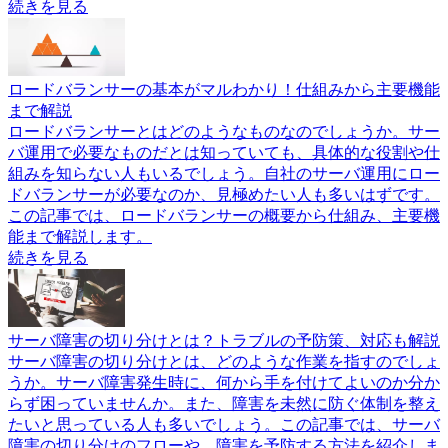
続きを見る
ロードバランサーの基本がマルわかり！仕組みから主要機能
まで解説
ロードバランサーとはどのようなものなのでしょうか。サー
バ運用で必要なものだとは知っていても、具体的な役割や仕
組みを知らない人もいるでしょう。自社のサーバ運用にロー
ドバランサーが必要なのか、見極めたい人も多いはずです。
この記事では、ロードバランサーの概要から仕組み、主要機
能まで解説します。
続きを見る
サーバ障害の切り分けとは？トラブルの予防策、対応も解説
サーバ障害の切り分けとは、どのような作業を指すのでしょ
うか。サーバ障害発生時に、何から手を付けてよいのか分か
らず困っていませんか。また、障害を未然に防ぐ体制を整え
たいと思っている人も多いでしょう。この記事では、サーバ
障害の切り分けのフローや、障害を予防する方法を紹介しま